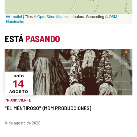
Leaflet
|
Tiles ©
OpenStreetMap
contributors. Geocoding ©
OSM
Nominatim
ESTÁ
PASANDO
solo
14
AGOSTO
PROXIMAMENTE
"EL MENTIROSO" (MDM PRODUCCIONES)
¿Cuándo?
Fechas
14 de agosto de 2026