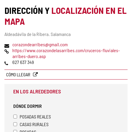
DIRECCIÓN Y
LOCALIZACIÓN EN EL
MAPA
Dirección
Aldeadávila de la Ribera.
Salamanca
postal
Dirección
corazondearribes@gmail.com
de
Página
https://www.corazondelasarribes.com/cruceros-fluviales-
correo
Web
arribes-duero.asp
electrónico
Teléfonos
627 637 349
CÓMO LLEGAR
EN LOS ALREDEDORES
DÓNDE DORMIR
POSADAS REALES
CASAS RURALES
POSADAS