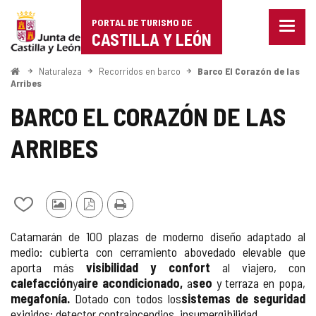
Portal
Saltar al contenido
PORTAL DE TURISMO DE
Menu
de
CASTILLA Y LEÓN
cerra
Mostr
Turismo
opcio
Inicio
Naturaleza
Recorridos en barco
Barco El Corazón de las
de
Arribes
de
naveg
BARCO EL CORAZÓN DE LAS
Castilla
ARRIBES
y
León
Añadir/quitar
Fotos
Versión
Imprimir
de
de
PDF
Catamarán de 100 plazas de moderno diseño adaptado al
mis
otros
medio: cubierta con cerramiento abovedado elevable que
cuadernos
turistas
aporta más
visibilidad y confort
al viajero, con
calefacción
y
aire acondicionado
,
a
seo
y terraza en popa,
megafonía
.
Dotado con todos los
sistemas de seguridad
exigidos: detector contraincendios, insumergibilidad...