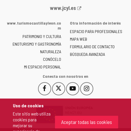
Portal
www.jcyl.es
web
de
www.turismocastillayleon.co
Otra información de interés
la
m
ESPACIO PARA PROFESIONALES
Junta
PATRIMONIO Y CULTURA
de
MAPA WEB
ENOTURISMO Y GASTRONOMÍA
Castilla
FORMULARIO DE CONTACTO
NATURALEZA
y
BÚSQUEDA AVANZADA
León
CONÓCELO
-
MI ESPACIO PERSONAL
Conecta con nosotros en
Facebook
X
YouTube
Instagram
Este
Este
Este
Este
enlace
enlace
enlace
enlace
se
se
se
se
Uso de cookies
abrirá
abrirá
abrirá
abrirá
Este sitio web utiliza
en
en
en
en
cookies para
una
una
una
una
Aceptar todas las cookies
mejorar su
ventana
ventana
ventana
ventana