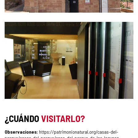
¿CUÁNDO
VISITARLO?
Observaciones:
https://patrimonionatural.org/casas-del-
parque/casas-del-parque/casa-del-parque-de-las-lagunas-