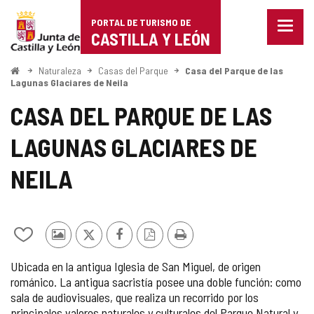
Portal
Saltar al contenido
PORTAL DE TURISMO DE
Menu
de
CASTILLA Y LEÓN
cerra
Mostr
Turismo
opcio
Inicio
Naturaleza
Casas del Parque
Casa del Parque de las
de
Lagunas Glaciares de Neila
de
naveg
CASA DEL PARQUE DE LAS
Castilla
LAGUNAS GLACIARES DE
y
León
NEILA
Añadir/quitar
Fotos
X
Facebook
Versión
Imprimir
de
de
PDF
Ubicada en la antigua Iglesia de San Miguel, de origen
mis
otros
románico. La antigua sacristía posee una doble función: como
cuadernos
turistas
sala de audiovisuales, que realiza un recorrido por los
principales valores naturales y culturales del Parque Natural y,