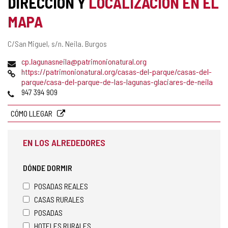
DIRECCIÓN Y
LOCALIZACIÓN EN EL
MAPA
Dirección
C/San Miguel, s/n.
Neila.
Burgos
postal
Dirección
cp.lagunasneila@patrimonionatural.org
de
Página
https://patrimonionatural.org/casas-del-parque/casas-del-
correo
Web
parque/casa-del-parque-de-las-lagunas-glaciares-de-neila
electrónico
Teléfonos
947 394 909
CÓMO LLEGAR
EN LOS ALREDEDORES
DÓNDE DORMIR
POSADAS REALES
CASAS RURALES
POSADAS
HOTELES RURALES