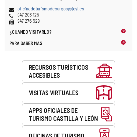
y
postal
localización
Dirección
oficinadeturismodeburgos@jcyl.es
en
de
Teléfonos
947 203 125
el
correo
Fax
947 276 529
mapa
electrónico
¿CUÁNDO
VISITARLO?
PARA SABER MÁS
Servicios
RECURSOS TURÍSTICOS
ACCESIBLES
VISITAS VIRTUALES
APPS OFICIALES DE
TURISMO CASTILLA Y LEÓN
OFICINAS DE TURISMO