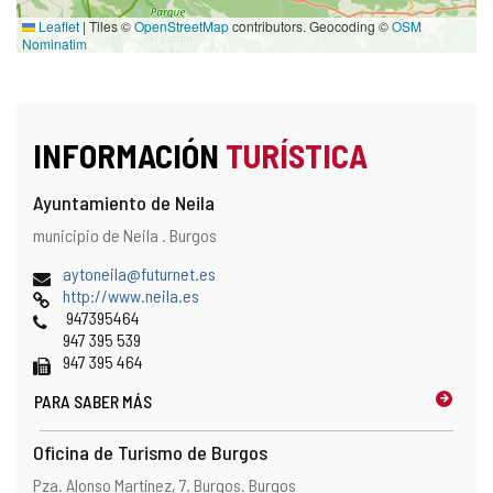
Leaflet
|
Tiles ©
OpenStreetMap
contributors. Geocoding ©
OSM
Nominatim
INFORMACIÓN
TURÍSTICA
Ayuntamiento de Neila
Dirección
Dirección
municipio de Neila .
Burgos
y
postal
localización
Dirección
aytoneila@futurnet.es
en
de
Página
http://www.neila.es
el
correo
Web
Teléfonos
947395464
mapa
electrónico
947 395 539
Fax
947 395 464
PARA SABER MÁS
Oficina de Turismo de Burgos
Dirección
Dirección
Pza. Alonso Martínez, 7.
Burgos.
Burgos