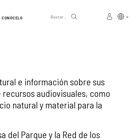
Selector
Idioma a
españ
MI
Buscar
CONÓCELO
de
ESPACIO
PERSONAL
idioma
tural e información sobre sus
de recursos audiovisuales, como
io natural y material para la
a del Parque y la Red de los