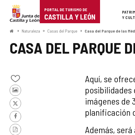
Portal
Saltar al contenido
PORTAL DE TURISMO DE
Superi
PATRI
de
CASTILLA Y LEÓN
Y CUL
Turismo
Inicio
Naturaleza
Casas del Parque
Casa del Parque de las Mé
de
CASA DEL PARQUE D
Castilla
y
León
Aquí, se ofre
Añadir/quitar
posibilidades 
de
Fotos
mis
imágenes de 36
de
cuadernos
otros
X
planificación d
turistas
Facebook
Además, será a
Versión