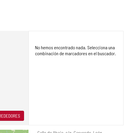
No hemos encontrado nada. Selecciona una
combinación de marcadores en el buscador.
LREDEDORES
Dirección
Calle de Abajo, s/n.
Carucedo.
León