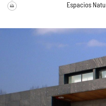
PDF
Espacios Natur
Imprimir
GALERÍA
DE
IMÁGENES