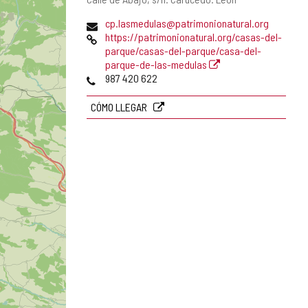
postal
Dirección
cp.lasmedulas@patrimonionatural.org
de
Página
https://patrimonionatural.org/casas-del-
correo
Web
parque/casas-del-parque/casa-del-
electrónico
parque-de-las-medulas
Teléfonos
987 420 622
CÓMO LLEGAR