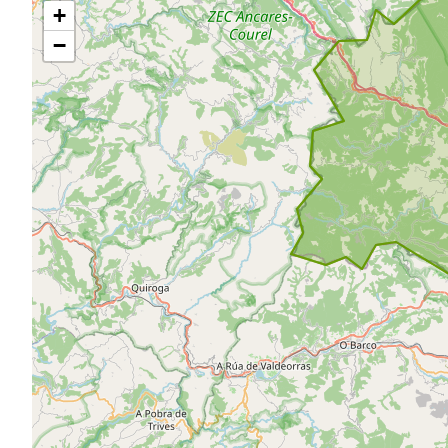
+
mapa
−