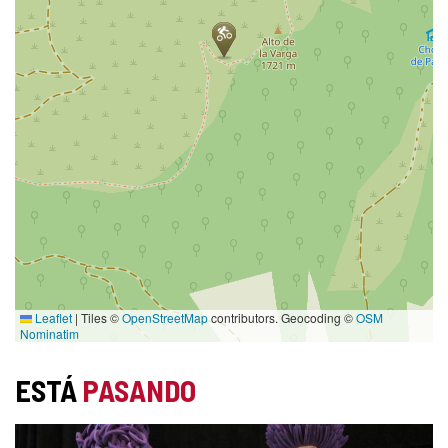
Leaflet
|
Tiles ©
OpenStreetMap
contributors. Geocoding ©
OSM
Nominatim
ESTÁ
PASANDO