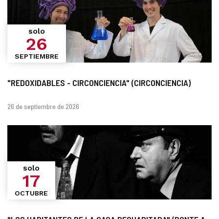
solo
26
SEPTIEMBRE
"REDOXIDABLES - CIRCONCIENCIA" (CIRCONCIENCIA)
Fechas
26 de septiembre de 2026
solo
17
OCTUBRE