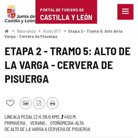
Portal
Saltar al contenido
PORTAL DE TURISMO DE
Menu
de
CASTILLA Y LEÓN
cerra
Mostr
Turismo
opcio
Inicio
Naturaleza
Rutas BTT
Etapa 2 - Tramo 5: Alto de la
de
Varga - Cervera de Pisuerga
de
naveg
ETAPA 2 - TRAMO 5: ALTO DE
Castilla
LA VARGA - CERVERA DE
y
León
PISUERGA
Añadir/quitar
Fotos
Versión
Imprimir
de
de
PDF
Trayecto
Medio
Longitud
Desnivel
Recomendada
Dificultad
Recorrido
LINEAL
A PEDAL (2
H.
)
19,6
KMS.
450
M.
mis
otros
PRIMAVERA
VERANO
OTOÑO
MEDIA-ALTA
subida
de
cuadernos
turistas
DE ALTO DE LA VARGA A CERVERA DE PISUERGA
(m)
la
ruta