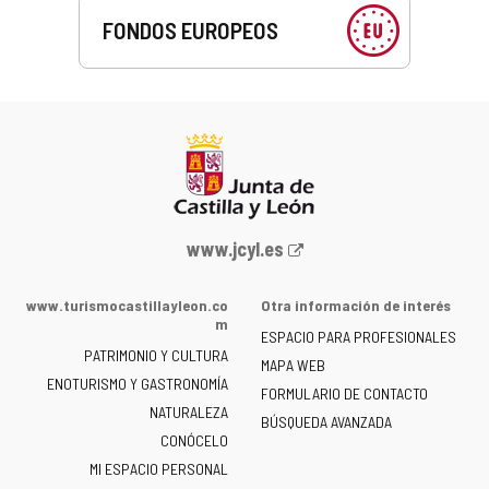
FONDOS EUROPEOS
Portal
www.jcyl.es
web
de
www.turismocastillayleon.co
Otra información de interés
la
m
ESPACIO PARA PROFESIONALES
Junta
PATRIMONIO Y CULTURA
de
MAPA WEB
ENOTURISMO Y GASTRONOMÍA
Castilla
FORMULARIO DE CONTACTO
NATURALEZA
y
BÚSQUEDA AVANZADA
León
CONÓCELO
-
MI ESPACIO PERSONAL