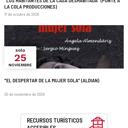
"LOS HABITANTES DE LA CASA DESHABITADA" (PONTE A
LA COLA PRODUCCIONES)
Fechas
17 de octubre de 2026
solo
25
NOVIEMBRE
"EL DESPERTAR DE LA MUJER SOLA" (ALDIAN)
Fechas
25 de noviembre de 2026
Servicios
RECURSOS TURÍSTICOS
ACCESIBLES