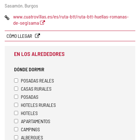
Dirección
Sasamón.
Burgos
postal
Página
www.cuatrovillas.es/es/ruta-btt/ruta-btt-huellas-romanas-
Web
de-segisama
CÓMO LLEGAR
EN LOS ALREDEDORES
DÓNDE DORMIR
POSADAS REALES
CASAS RURALES
POSADAS
HOTELES RURALES
HOTELES
APARTAMENTOS
CAMPINGS
ALBERGUES