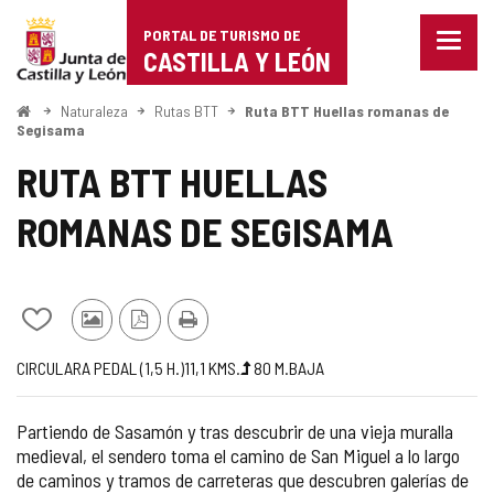
Portal
Saltar al contenido
PORTAL DE TURISMO DE
Menu
de
CASTILLA Y LEÓN
cerra
Mostr
Turismo
opcio
Inicio
Naturaleza
Rutas BTT
Ruta BTT Huellas romanas de
de
Segisama
de
naveg
RUTA BTT HUELLAS
Castilla
ROMANAS DE SEGISAMA
y
León
Añadir/quitar
Fotos
Versión
Imprimir
de
de
PDF
Trayecto
Medio
Longitud
Desnivel
Dificultad
CIRCULAR
A PEDAL (1,5
H.
)
11,1
KMS.
80
M.
BAJA
mis
otros
subida
de
cuadernos
turistas
(m)
la
Partiendo de Sasamón y tras descubrir de una vieja muralla
ruta
medieval, el sendero toma el camino de San Miguel a lo largo
de caminos y tramos de carreteras que descubren galerías de