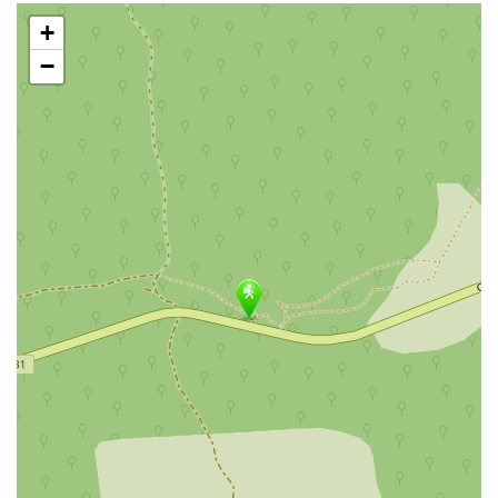
Saltar
+
mapa
−