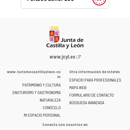
Portal
www.jcyl.es
web
de
www.turismocastillayleon.co
Otra información de interés
la
m
ESPACIO PARA PROFESIONALES
Junta
PATRIMONIO Y CULTURA
de
MAPA WEB
ENOTURISMO Y GASTRONOMÍA
Castilla
FORMULARIO DE CONTACTO
NATURALEZA
y
BÚSQUEDA AVANZADA
León
CONÓCELO
-
MI ESPACIO PERSONAL
Conecta con nosotros en