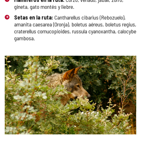
gineta, gato montés y liebre.
Setas en la ruta:
Cantharellus cibarius (Rebozuelo),
amanita caesarea (Oronja), boletus aéreus, boletus regius,
craterellus cornucopioides, russula cyanoxantha, calocybe
gambosa.
GALERÍA
DE
IMÁGENES