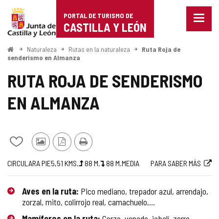
Portal
Saltar al contenido
PORTAL DE TURISMO DE
Menu
de
CASTILLA Y LEÓN
cerra
Mostr
Turismo
opcio
Inicio
Naturaleza
Rutas en la naturaleza
Ruta Roja de
de
senderismo en Almanza
de
naveg
RUTA ROJA DE SENDERISMO
Castilla
EN ALMANZA
y
León
Añadir/quitar
Fotos
Versión
Imprimir
de
de
PDF
Trayecto
Medio
Longitud
Desnivel
Desnivel
Dificultad
Enlace
CIRCULAR
A PIE
5,51
KMS.
88
M.
88
M.
MEDIA
PARA SABER MÁS
mis
otros
subida
bajada
de
a
cuadernos
turistas
(m)
(m)
la
web
Aves en la ruta:
Pico mediano, trepador azul, arrendajo,
ruta
externa
zorzal, mito, colirrojo real, camachuelo,...
Mamíferos en la ruta:
Corzo, venado, jabalí, zorro,