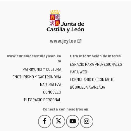
Portal
www.jcyl.es
web
de
www.turismocastillayleon.co
Otra información de interés
la
m
ESPACIO PARA PROFESIONALES
Junta
PATRIMONIO Y CULTURA
de
MAPA WEB
ENOTURISMO Y GASTRONOMÍA
Castilla
FORMULARIO DE CONTACTO
NATURALEZA
y
BÚSQUEDA AVANZADA
León
CONÓCELO
-
MI ESPACIO PERSONAL
Conecta con nosotros en
Facebook
X
YouTube
Instagram
Este
Este
Este
Este
enlace
enlace
enlace
enlace