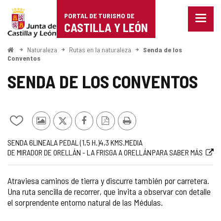
Portal
Saltar al contenido
PORTAL DE TURISMO DE
Menu
de
CASTILLA Y LEÓN
cerra
Mostr
Turismo
opcio
Inicio
Naturaleza
Rutas en la naturaleza
Senda de los
de
Conventos
de
naveg
SENDA DE LOS CONVENTOS
Castilla
y
León
Añadir/quitar
Fotos
X
Facebook
Versión
Imprimir
de
de
PDF
Código
Trayecto
Medio
Longitud
Dificultad
Recorrido
Enlace
SENDA 6
LINEAL
A PEDAL (1,5
H.
)
4,3
KMS.
MEDIA
mis
otros
DE MIRADOR DE ORELLÁN - LA FRISGA A ORELLÁN
PARA SABER MÁS
de
de
a
cuadernos
turistas
la
la
web
ruta
ruta
externa
Atraviesa caminos de tierra y discurre también por carretera.
Una ruta sencilla de recorrer, que invita a observar con detalle
el sorprendente entorno natural de las Médulas.