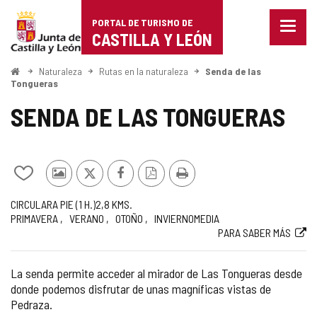
Portal
Saltar al contenido
PORTAL DE TURISMO DE
Menu
de
CASTILLA Y LEÓN
cerra
Mostr
Turismo
opcio
Inicio
Naturaleza
Rutas en la naturaleza
Senda de las
de
Tongueras
de
naveg
SENDA DE LAS TONGUERAS
Castilla
y
León
Añadir/quitar
Fotos
X
Facebook
Versión
Imprimir
de
de
PDF
Trayecto
Medio
Longitud
Recomendada
Dificultad
Enlace
CIRCULAR
A PIE (1
H.
)
2,8
KMS.
mis
otros
PRIMAVERA
VERANO
OTOÑO
INVIERNO
MEDIA
de
a
cuadernos
turistas
PARA SABER MÁS
la
web
ruta
externa
La senda permite acceder al mirador de Las Tongueras desde
donde podemos disfrutar de unas magníficas vistas de
Pedraza.