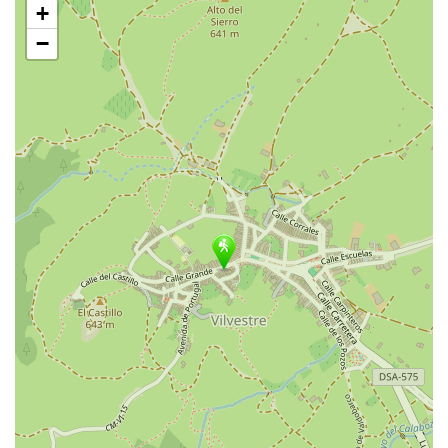
+
mapa
−