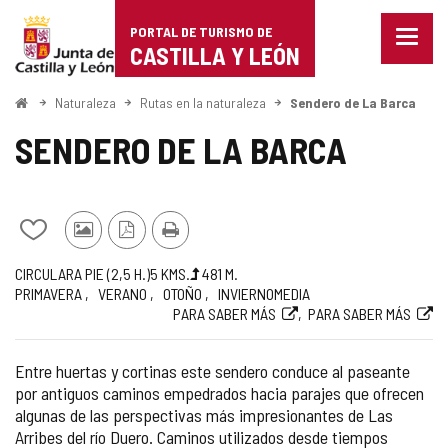
Portal
Saltar al contenido
PORTAL DE TURISMO DE
Menu
de
CASTILLA Y LEÓN
cerra
Mostr
Turismo
opcio
Inicio
Naturaleza
Rutas en la naturaleza
Sendero de La Barca
de
de
naveg
SENDERO DE LA BARCA
Castilla
y
Añadir/quitar
Fotos
Versión
Imprimir
León
de
de
PDF
Trayecto
Medio
Longitud
Desnivel
Recomendada
Dificultad
Enlace
CIRCULAR
A PIE (2,5
H.
)
5
KMS.
481
M.
mis
otros
PRIMAVERA
VERANO
OTOÑO
INVIERNO
MEDIA
subida
de
a
cuadernos
turistas
PARA SABER MÁS
PARA SABER MÁS
(m)
la
web
ruta
externa
Entre huertas y cortinas este sendero conduce al paseante
por antiguos caminos empedrados hacia parajes que ofrecen
algunas de las perspectivas más impresionantes de Las
Arribes del río Duero. Caminos utilizados desde tiempos