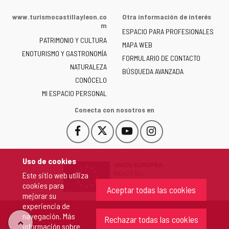
web
de
www.turismocastillayleon.co
Otra información de interés
la
m
ESPACIO PARA PROFESIONALES
Junta
PATRIMONIO Y CULTURA
de
MAPA WEB
ENOTURISMO Y GASTRONOMÍA
Castilla
FORMULARIO DE CONTACTO
NATURALEZA
y
BÚSQUEDA AVANZADA
León
CONÓCELO
-
MI ESPACIO PERSONAL
Conecta con nosotros en
Facebook
X
YouTube
Instagram
Este
Este
Este
Este
enlace
enlace
enlace
enlace
se
se
se
se
Uso de cookies
abrirá
abrirá
abrirá
abrirá
Este sitio web utiliza
en
en
en
en
cookies para
una
una
una
una
Aceptar todas las cookies
mejorar su
ventana
ventana
ventana
ventana
experiencia de
nueva.
nueva.
nueva.
nueva.
navegación. Más
Rechazar todas las cookies
"Volver
información sobre