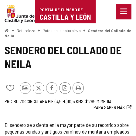
Portal
Saltar al contenido
PORTAL DE TURISMO DE
Menu
de
CASTILLA Y LEÓN
cerra
Mostr
Turismo
opcio
Inicio
Naturaleza
Rutas en la naturaleza
Sendero del Collado de
de
Neila
de
naveg
SENDERO DEL COLLADO DE
Castilla
NEILA
y
León
Añadir/quitar
Fotos
X
Facebook
Versión
Imprimir
de
de
PDF
Código
Trayecto
Medio
Longitud
Desnivel
Dificultad
Enlace
PRC-BU 204
CIRCULAR
A PIE (3,5
H.
)
10,5
KMS.
265
M.
MEDIA
mis
otros
PARA SABER MÁS
de
subida
de
a
cuadernos
turistas
la
(m)
la
web
ruta
ruta
externa
El sendero se asienta en la mayor parte de su recorrido sobre
pequeñas sendas y antiguos caminos de montaña empleados