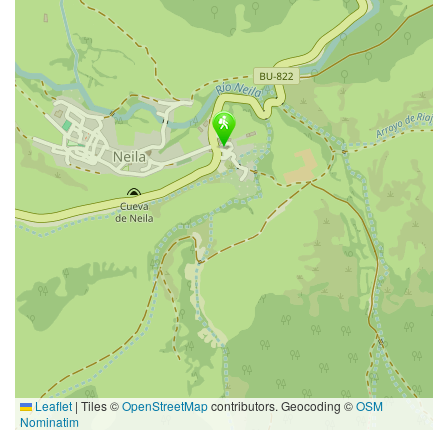
Leaflet
|
Tiles ©
OpenStreetMap
contributors. Geocoding ©
OSM
Nominatim