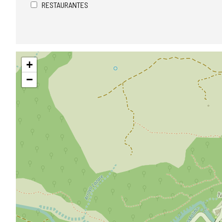
RESTAURANTES
Saltar
+
mapa
−