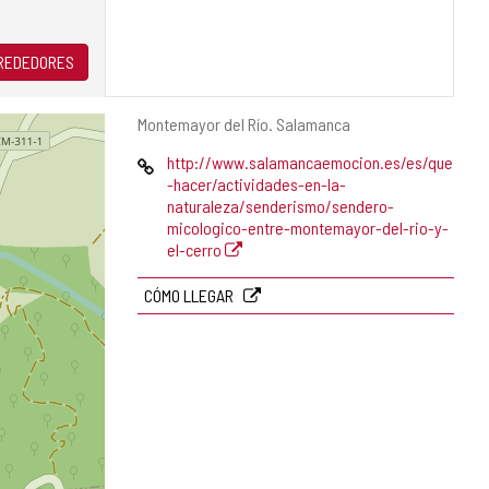
LREDEDORES
Dirección
Montemayor del Río.
Salamanca
postal
Página
http://www.salamancaemocion.es/es/que
Web
-hacer/actividades-en-la-
naturaleza/senderismo/sendero-
micologico-entre-montemayor-del-rio-y-
el-cerro
CÓMO LLEGAR