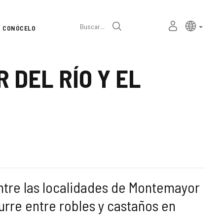
Selector
Idioma a
españ
MI
Buscar
CONÓCELO
de
ESPACIO
PERSONAL
idioma
DEL RÍO Y EL
ntre las localidades de Montemayor
curre entre robles y castaños en