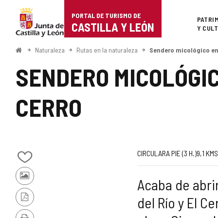
Portal
Saltar al contenido
PORTAL DE TURISMO DE
Superi
PATRI
de
CASTILLA Y LEÓN
Y CUL
Turismo
Inicio
Naturaleza
Rutas en la naturaleza
Sendero micológico ent
de
SENDERO MICOLÓGIC
Castilla
CERRO
y
León
Trayecto
Medio
Longitud
Desnivel
Recomendad
Dificultad
CIRCULAR
A PIE (3
H.
)
9,1
KMS
Añadir/quitar
subida
de
de
Fotos
Acaba de abri
mis
(m)
la
de
cuadernos
del Río y El C
otros
Versión
ruta
turistas
PDF