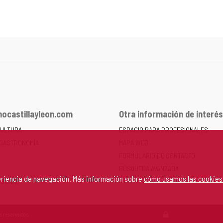
ocastillayleon.com
Otra información de interés
CULTURA
ESPACIO PARA PROFESIONALES
 GASTRONOMÍA
MAPA WEB
FORMULARIO DE CONTACTO
BÚSQUEDA AVANZADA
periencia de navegación. Más información sobre
cómo usamos las cookies
RSONAL
s reservados.