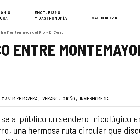
or
MONIO
ENOTURISMO
NATURALEZA
TURA
Y GASTRONOMÍA
re Montemayor del Río y El Cerro
O ENTRE MONTEMAYOR 
a
.
373
M.
PRIMAVERA
VERANO
OTOÑO
INVIERNO
MEDIA
rse al público un sendero micológico e
erro, una hermosa ruta circular que dis