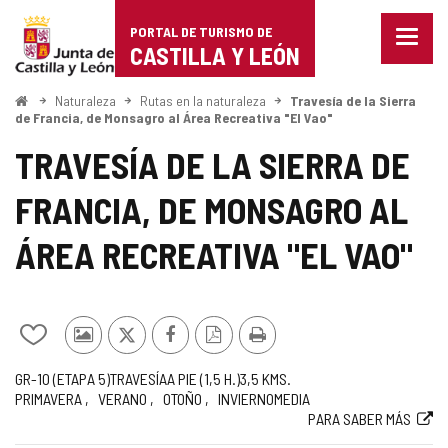
Portal
Saltar al contenido
PORTAL DE TURISMO DE
Menu
de
CASTILLA Y LEÓN
cerra
Mostr
Turismo
opcio
Inicio
Naturaleza
Rutas en la naturaleza
Travesía de la Sierra
de
de Francia, de Monsagro al Área Recreativa "El Vao"
de
naveg
TRAVESÍA DE LA SIERRA DE
Castilla
FRANCIA, DE MONSAGRO AL
y
León
ÁREA RECREATIVA "EL VAO"
Añadir/quitar
Fotos
X
Facebook
Versión
Imprimir
de
de
PDF
Código
Trayecto
Medio
Longitud
Recomendada
Dificultad
Recorrido
Enlace
GR-10 (ETAPA 5)
TRAVESÍA
A PIE (1,5
H.
)
3,5
KMS.
mis
otros
PRIMAVERA
VERANO
OTOÑO
INVIERNO
MEDIA
de
de
a
cuadernos
turistas
PARA SABER MÁS
la
la
web
ruta
ruta
externa