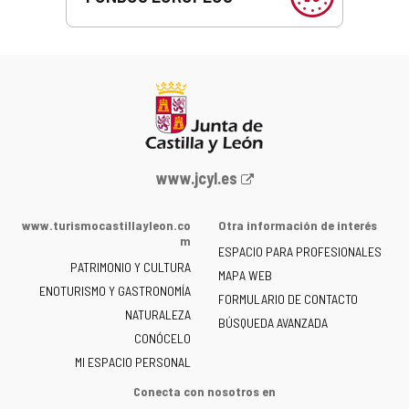
Portal
www.jcyl.es
web
de
www.turismocastillayleon.co
Otra información de interés
la
m
ESPACIO PARA PROFESIONALES
Junta
PATRIMONIO Y CULTURA
de
MAPA WEB
ENOTURISMO Y GASTRONOMÍA
Castilla
FORMULARIO DE CONTACTO
NATURALEZA
y
BÚSQUEDA AVANZADA
León
CONÓCELO
-
MI ESPACIO PERSONAL
Conecta con nosotros en