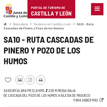
Portal
Saltar al contenido
PORTAL DE TURISMO DE
Menu
de
CASTILLA Y LEÓN
cerra
Mostr
Turismo
opcio
Inicio
Naturaleza
Senderos en Castilla y León
SA10 - Ruta
de
Cascadas de Pinero y Pozo de los Humos
de
naveg
SA10 - RUTA CASCADAS DE
Castilla
PINERO Y POZO DE LOS
y
León
HUMOS
Añadir/quitar
Fotos
Versión
Imprimir
de
de
PDF
Código
Trayecto
Medio
Longitud
Desnivel
Dificultad
Recorrido
Enlace
SA10
CIRCULAR
A PIE
12,8
KMS.
226
M.
MEDIA-BAJA
mis
otros
DE CASCADA DEL POZO DE LOS HUMOS A IGLESIA DE MASUECO
de
subida
de
a
cuadernos
turistas
PARA SABER MÁS
la
(m)
la
web
ruta
ruta
externa