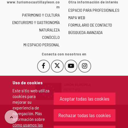
www.turismocastillayleon.co
Otra información de interés
la
m
ESPACIO PARA PROFESIONALES
Junta
PATRIMONIO Y CULTURA
de
MAPA WEB
ENOTURISMO Y GASTRONOMÍA
Castilla
FORMULARIO DE CONTACTO
NATURALEZA
y
BÚSQUEDA AVANZADA
León
CONÓCELO
-
MI ESPACIO PERSONAL
Conecta con nosotros en
Facebook
X
YouTube
Instagram
Este
Este
Este
Este
enlace
enlace
enlace
enlace
se
se
se
se
Uso de cookies
abrirá
abrirá
abrirá
abrirá
Este sitio web utiliza
en
en
en
en
cookies para
una
una
una
una
Aceptar todas las cookies
mejorar su
ventana
ventana
ventana
ventana
experiencia de
nueva.
nueva.
nueva.
nueva.
navegación. Más
Rechazar todas las cookies
"Volver
información sobre
cómo usamos las
Copyright 2026 - Junta de Castilla y León