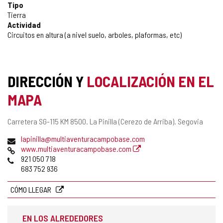
Tipo
Tierra
Actividad
Circuitos en altura (a nivel suelo, arboles, plaformas, etc)
DIRECCIÓN Y
LOCALIZACIÓN EN EL
MAPA
Dirección
Carretera SG-115 KM 8500.
La Pinilla (Cerezo de Arriba).
Segovia
postal
Dirección
lapinilla@multiaventuracampobase.com
de
Página
www.multiaventuracampobase.com
correo
Web
Teléfonos
921 050 718
electrónico
683 752 936
CÓMO LLEGAR
EN LOS ALREDEDORES