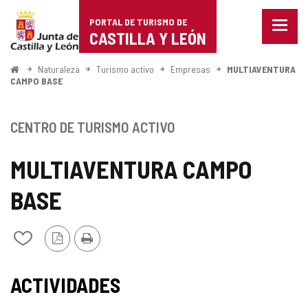
Portal
Saltar al contenido
PORTAL DE TURISMO DE
Menu
de
CASTILLA Y LEÓN
cerra
Mostr
Turismo
opcio
Inicio
Naturaleza
Turismo activo
Empresas
MULTIAVENTURA
de
CAMPO BASE
de
naveg
Castilla
CENTRO DE TURISMO ACTIVO
y
MULTIAVENTURA CAMPO
León
BASE
Versión
Imprimir
Añadir/quitar
PDF
de
mis
TIPO
cuadernos
ACTIVIDADES