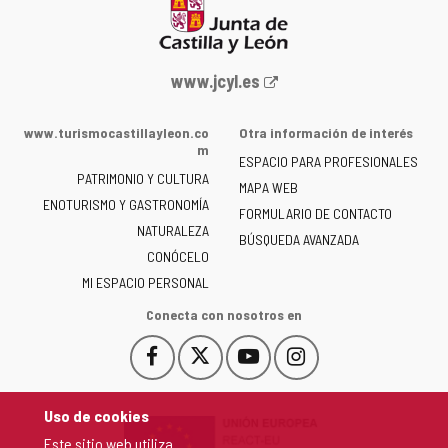
Portal
www.jcyl.es
web
de
www.turismocastillayleon.co
Otra información de interés
la
m
ESPACIO PARA PROFESIONALES
Junta
PATRIMONIO Y CULTURA
de
MAPA WEB
ENOTURISMO Y GASTRONOMÍA
Castilla
FORMULARIO DE CONTACTO
NATURALEZA
y
BÚSQUEDA AVANZADA
León
CONÓCELO
-
MI ESPACIO PERSONAL
Conecta con nosotros en
Facebook
X
YouTube
Instagram
Este
Este
Este
Este
enlace
enlace
enlace
enlace
se
se
se
se
Uso de cookies
abrirá
abrirá
abrirá
abrirá
Este sitio web utiliza
en
en
en
en