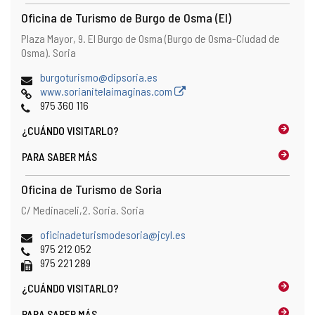
Oficina de Turismo de Burgo de Osma (El)
Dirección
Dirección
Plaza Mayor, 9.
El Burgo de Osma (Burgo de Osma-Ciudad de
postal
Osma).
Soria
Dirección
burgoturismo@dipsoria.es
de
Página
www.sorianitelaimaginas.com
correo
Web
Teléfonos
975 360 116
electrónico
¿CUÁNDO
VISITARLO?
PARA SABER MÁS
Oficina de Turismo de Soria
Dirección
Dirección
C/ Medinaceli,2.
Soria.
Soria
postal
Dirección
oficinadeturismodesoria@jcyl.es
de
Teléfonos
975 212 052
correo
Fax
975 221 289
electrónico
¿CUÁNDO
VISITARLO?
PARA SABER MÁS