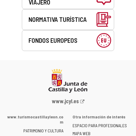
VIAJERO
NORMATIVA TURÍSTICA
FONDOS EUROPEOS
Portal
www.jcyl.es
web
de
www.turismocastillayleon.co
Otra información de interés
la
m
ESPACIO PARA PROFESIONALES
Junta
PATRIMONIO Y CULTURA
de
MAPA WEB