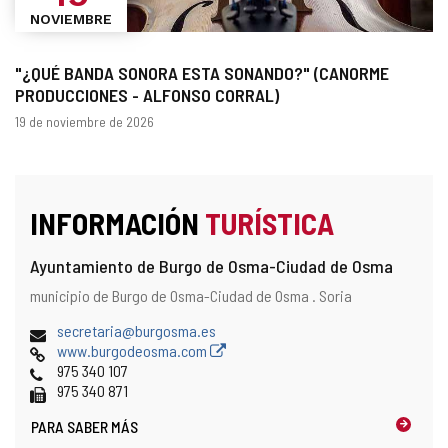
NOVIEMBRE
"¿QUÉ BANDA SONORA ESTA SONANDO?" (CANORME
PRODUCCIONES - ALFONSO CORRAL)
Fechas
19 de noviembre de 2026
INFORMACIÓN
TURÍSTICA
Ayuntamiento de Burgo de Osma-Ciudad de Osma
Dirección
Dirección
municipio de Burgo de Osma-Ciudad de Osma .
Soria
postal
Dirección
secretaria@burgosma.es
de
Página
www.burgodeosma.com
correo
Web
Teléfonos
975 340 107
electrónico
Fax
975 340 871
PARA SABER MÁS