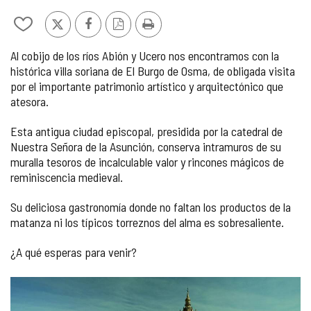
1
de
Añadir/quitar
X
Facebook
Versión
Imprimir
5
de
PDF
Al cobijo de los ríos Abión y Ucero nos encontramos con la
mis
histórica villa soriana de El Burgo de Osma, de obligada visita
cuadernos
por el importante patrimonio artístico y arquitectónico que
atesora.
Esta antigua ciudad episcopal, presidida por la catedral de
Nuestra Señora de la Asunción, conserva intramuros de su
muralla tesoros de incalculable valor y rincones mágicos de
reminiscencia medieval.
Su deliciosa gastronomía donde no faltan los productos de la
matanza ni los típicos torreznos del alma es sobresaliente.
¿A qué esperas para venir?
GALERÍA