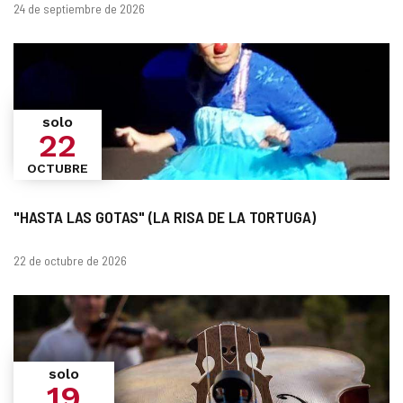
Fechas
24 de septiembre de 2026
solo
22
OCTUBRE
"HASTA LAS GOTAS" (LA RISA DE LA TORTUGA)
Fechas
22 de octubre de 2026
solo
19