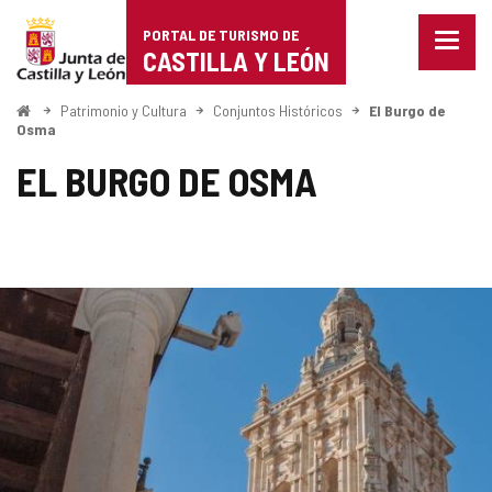
Portal
Saltar al contenido
PORTAL DE TURISMO DE
Menu
de
CASTILLA Y LEÓN
cerra
Mostr
Turismo
opcio
Inicio
Patrimonio y Cultura
Conjuntos Históricos
El Burgo de
de
Osma
de
naveg
EL BURGO DE OSMA
Castilla
y
León
Número
GALERÍA
de
diapositivas:
DE
5
IMÁGENES