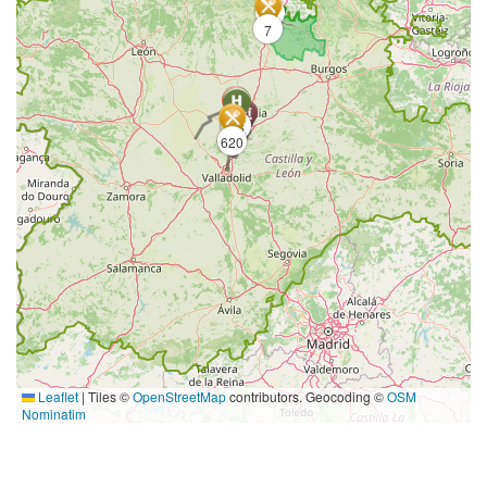
3
7
168
88
620
Leaflet
|
Tiles ©
OpenStreetMap
contributors. Geocoding ©
OSM
Nominatim