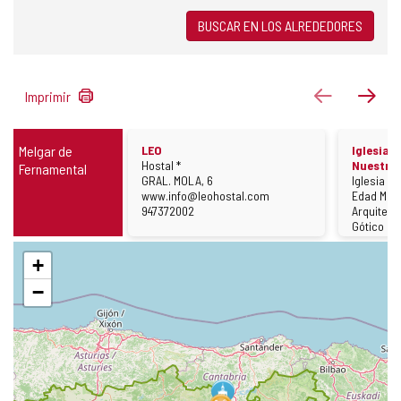
BUSCAR EN LOS ALREDEDORES
889
anterior
sigu
Imprimir
resultados
Hoteles
Iglesias
Melgar de
LEO
Iglesia 
Tipo
Hostal *
Nuestra 
Fernamental
Calle
Construc
GRAL. MOLA, 6
Iglesia
Página
Periodo
www.info@leohostal.com
Edad Mod
Web
Teléfono
Históric
Arquitec
947372002
Arquitect
Estilos
Gótico
predomi
Saltar
+
mapa
−