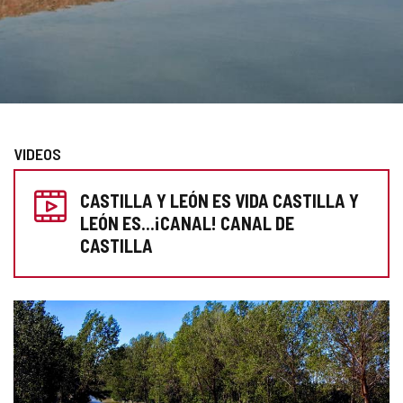
Diapositiva
1
de
VIDEOS
2
PREPARA
CASTILLA Y LEÓN ES VIDA CASTILLA Y
TU
LEÓN ES...¡CANAL! CANAL DE
VISITA
CASTILLA
GALERÍA
DE
IMÁGENES