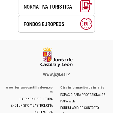
NORMATIVA TURÍSTICA
FONDOS EUROPEOS
Portal
www.jcyl.es
web
de
www.turismocastillayleon.co
Otra información de interés
la
m
ESPACIO PARA PROFESIONALES
Junta
PATRIMONIO Y CULTURA
de
MAPA WEB
ENOTURISMO Y GASTRONOMÍA
Castilla
FORMULARIO DE CONTACTO
NATURALEZA
y