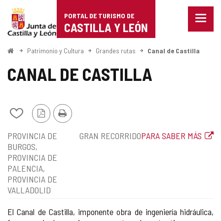
Portal
Saltar al contenido
PORTAL DE TURISMO DE
Menu
de
CASTILLA Y LEÓN
cerra
Mostr
Turismo
opcio
Inicio
Patrimonio y Cultura
Grandes rutas
Canal de Castilla
de
de
naveg
CANAL DE CASTILLA
Castilla
y
Añadir/quitar
Versión
Imprimir
León
de
PDF
Localización
Tipo
Enlace
PROVINCIA DE
GRAN RECORRIDO
PARA SABER MÁS
mis
de
a
BURGOS
cuadernos
la
web
PROVINCIA DE
ruta
externa
PALENCIA
PROVINCIA DE
VALLADOLID
El Canal de Castilla, imponente obra de ingeniería hidráulica,