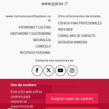
Portal
www.jcyl.es
web
de
www.turismocastillayleon.co
Otra información de interés
la
m
ESPACIO PARA PROFESIONALES
Junta
PATRIMONIO Y CULTURA
de
MAPA WEB
ENOTURISMO Y GASTRONOMÍA
Castilla
FORMULARIO DE CONTACTO
NATURALEZA
y
BÚSQUEDA AVANZADA
León
CONÓCELO
-
MI ESPACIO PERSONAL
Conecta con nosotros en
Facebook
X
YouTube
Instagram
Este
Este
Este
Este
enlace
enlace
enlace
enlace
se
se
se
se
Uso de cookies
abrirá
abrirá
abrirá
abrirá
Este sitio web utiliza
en
en
en
en
cookies para
una
una
una
una
Aceptar todas las cookies
mejorar su
ventana
ventana
ventana
ventana
experiencia de
nueva.
nueva.
nueva.
nueva.