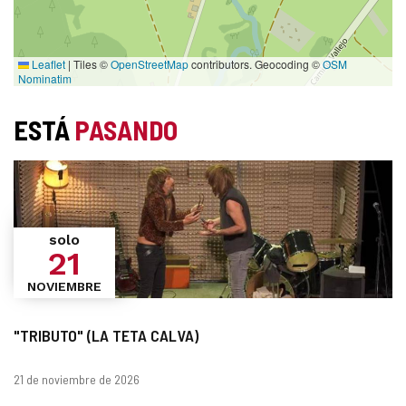
Leaflet
|
Tiles ©
OpenStreetMap
contributors. Geocoding ©
OSM
Nominatim
ESTÁ
PASANDO
solo
21
NOVIEMBRE
"TRIBUTO" (LA TETA CALVA)
Fechas
21 de noviembre de 2026