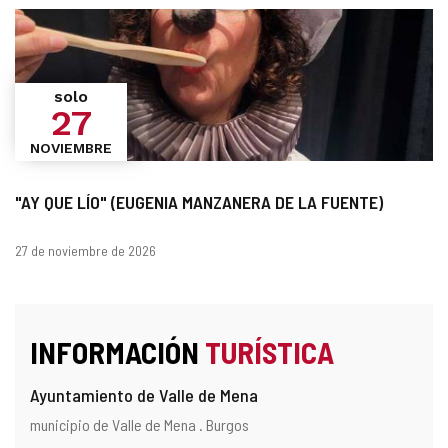
solo
27
NOVIEMBRE
"AY QUE LÍO" (EUGENIA MANZANERA DE LA FUENTE)
Fechas
27 de noviembre de 2026
INFORMACIÓN
TURÍSTICA
Ayuntamiento de Valle de Mena
Dirección
Dirección
municipio de Valle de Mena .
Burgos
postal