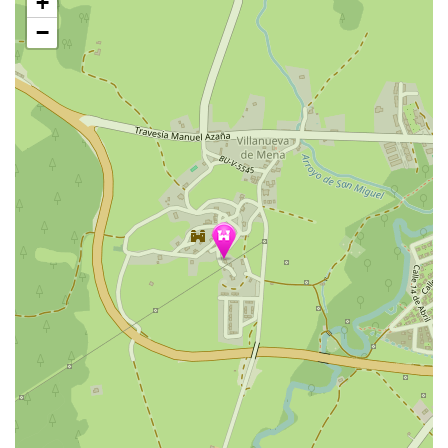
+
mapa
−