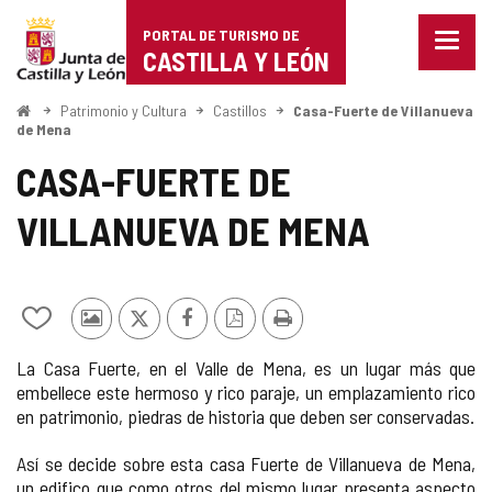
Portal
Saltar al contenido
PORTAL DE TURISMO DE
Menu
de
CASTILLA Y LEÓN
cerra
Mostr
Turismo
opcio
Inicio
Patrimonio y Cultura
Castillos
Casa-Fuerte de Villanueva
de
de Mena
de
naveg
CASA-FUERTE DE
Castilla
VILLANUEVA DE MENA
y
León
Añadir/quitar
Fotos
X
Facebook
Versión
Imprimir
de
de
PDF
La Casa Fuerte, en el Valle de Mena, es un lugar más que
mis
otros
embellece este hermoso y rico paraje, un emplazamiento rico
cuadernos
turistas
en patrimonio, piedras de historia que deben ser conservadas.
Así se decide sobre esta casa Fuerte de Villanueva de Mena,
un edifico que como otros del mismo lugar presenta aspecto