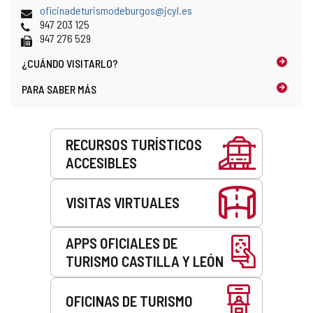
Dirección
oficinadeturismodeburgos@jcyl.es
de
Teléfonos
947 203 125
correo
Fax
947 276 529
electrónico
¿CUÁNDO
VISITARLO?
PARA SABER MÁS
Servicios
RECURSOS TURÍSTICOS
ACCESIBLES
VISITAS VIRTUALES
APPS OFICIALES DE
TURISMO CASTILLA Y LEÓN
OFICINAS DE TURISMO