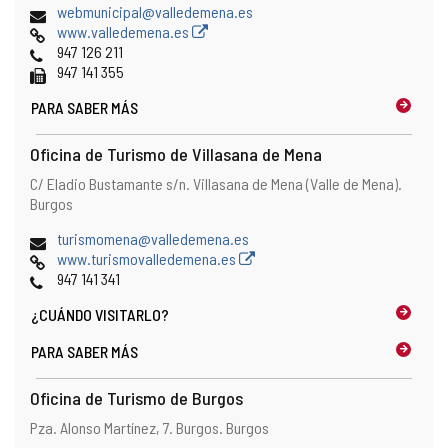
Dirección
webmunicipal@valledemena.es
de
Página
www.valledemena.es
correo
Web
Teléfonos
947 126 211
electrónico
Fax
947 141 355
PARA SABER MÁS
Oficina de Turismo de Villasana de Mena
Dirección
Dirección
C/ Eladio Bustamante s/n.
Villasana de Mena (Valle de Mena).
postal
Burgos
Dirección
turismomena@valledemena.es
de
Página
www.turismovalledemena.es
correo
Web
Teléfonos
947 141 341
electrónico
¿CUÁNDO
VISITARLO?
PARA SABER MÁS
Oficina de Turismo de Burgos
Dirección
Dirección
Pza. Alonso Martínez, 7.
Burgos.
Burgos
postal