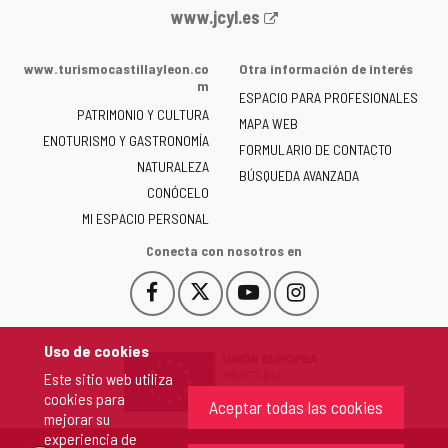
Portal
www.jcyl.es
web
de
www.turismocastillayleon.co
Otra información de interés
la
m
ESPACIO PARA PROFESIONALES
Junta
PATRIMONIO Y CULTURA
de
MAPA WEB
ENOTURISMO Y GASTRONOMÍA
Castilla
FORMULARIO DE CONTACTO
NATURALEZA
y
BÚSQUEDA AVANZADA
León
CONÓCELO
-
MI ESPACIO PERSONAL
Conecta con nosotros en
Facebook
X
YouTube
Instagram
Este
Este
Este
Este
enlace
enlace
enlace
enlace
se
se
se
se
Uso de cookies
abrirá
abrirá
abrirá
abrirá
Este sitio web utiliza
en
en
en
en
cookies para
una
una
una
una
Aceptar todas las cookies
mejorar su
ventana
ventana
ventana
ventana
experiencia de
nueva.
nueva.
nueva.
nueva.