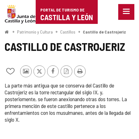
Portal
Saltar al contenido
PORTAL DE TURISMO DE
Menu
de
CASTILLA Y LEÓN
cerra
Mostr
Turismo
opcio
Inicio
Patrimonio y Cultura
Castillos
Castillo de Castrojeriz
de
de
naveg
CASTILLO DE CASTROJERIZ
Castilla
y
Añadir/quitar
Fotos
X
Facebook
Versión
Imprimir
León
de
de
PDF
La parte más antigua que se conserva del Castillo de
mis
otros
Castrojeriz es la torre rectangular del siglo IX, y,
cuadernos
turistas
posteriomente, se fueron anexionando otras dos torres. La
primera mención de este castillo pertenece a los
enfrentamientos con los musulmanes, antes de la llegada del
siglo X.