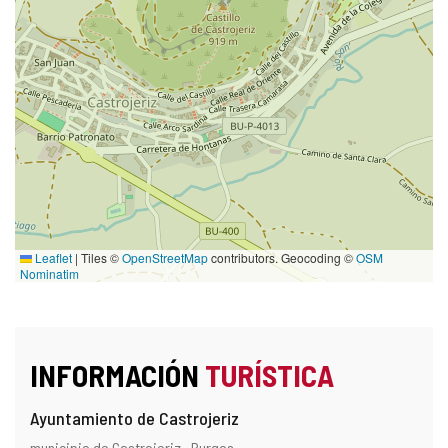
Leaflet
|
Tiles ©
OpenStreetMap
contributors. Geocoding ©
OSM
Nominatim
INFORMACIÓN
TURÍSTICA
Ayuntamiento de Castrojeriz
Dirección
Dirección
municipio de Castrojeriz .
Burgos