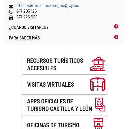
postal
Dirección
oficinadeturismodeburgos@jcyl.es
de
Teléfonos
947 203 125
correo
Fax
947 276 529
electrónico
¿CUÁNDO
VISITARLO?
PARA SABER MÁS
Servicios
RECURSOS TURÍSTICOS
ACCESIBLES
VISITAS VIRTUALES
APPS OFICIALES DE
TURISMO CASTILLA Y LEÓN
OFICINAS DE TURISMO