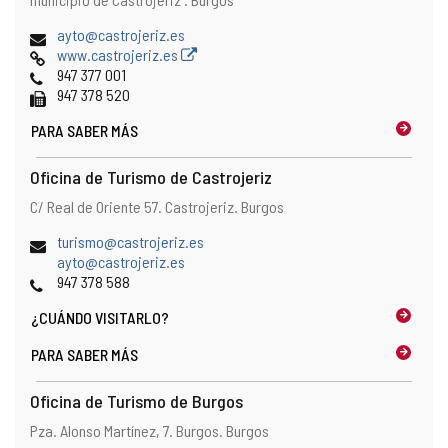
postal
Dirección
ayto@castrojeriz.es
de
Página
www.castrojeriz.es
correo
Web
Teléfonos
947 377 001
electrónico
Fax
947 378 520
PARA SABER MÁS
Oficina de Turismo de Castrojeriz
Dirección
Dirección
C/ Real de Oriente 57.
Castrojeriz.
Burgos
postal
Dirección
turismo@castrojeriz.es
de
ayto@castrojeriz.es
correo
Teléfonos
947 378 588
electrónico
¿CUÁNDO
VISITARLO?
PARA SABER MÁS
Oficina de Turismo de Burgos
Dirección
Dirección
Pza. Alonso Martínez, 7.
Burgos.
Burgos