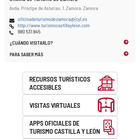
Dirección
Dirección
Avda. Principe de Asturias, 1.
Zamora.
Zamora
y
postal
localización
Dirección
oficinadeturismodezamora@jcyl.es
en
de
Página
http://www.turismocastillayleon.com
el
correo
Web
Teléfonos
980 531 845
mapa
electrónico
¿CUÁNDO
VISITARLO?
PARA SABER MÁS
Servicios
RECURSOS TURÍSTICOS
ACCESIBLES
VISITAS VIRTUALES
APPS OFICIALES DE
TURISMO CASTILLA Y LEÓN