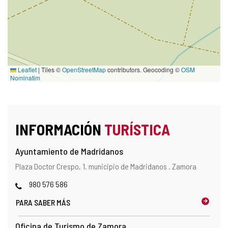
Leaflet
|
Tiles ©
OpenStreetMap
contributors. Geocoding ©
OSM
Nominatim
INFORMACIÓN
TURÍSTICA
Ayuntamiento de Madridanos
Dirección
Dirección
Plaza Doctor Crespo, 1.
municipio de Madridanos .
Zamora
y
postal
localización
Teléfonos
980 576 586
en
el
PARA SABER MÁS
mapa
Oficina de Turismo de Zamora