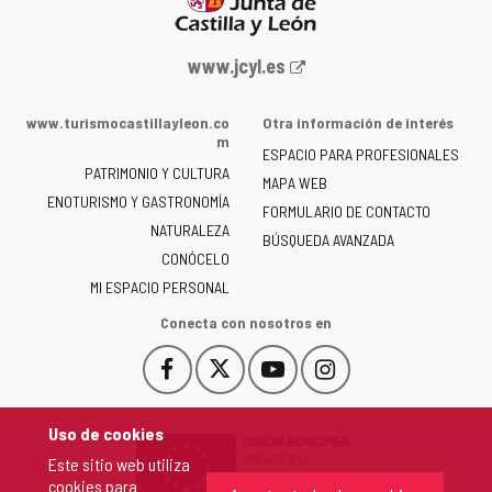
Portal
www.jcyl.es
web
de
www.turismocastillayleon.co
Otra información de interés
la
m
ESPACIO PARA PROFESIONALES
Junta
PATRIMONIO Y CULTURA
de
MAPA WEB
ENOTURISMO Y GASTRONOMÍA
Castilla
FORMULARIO DE CONTACTO
NATURALEZA
y
BÚSQUEDA AVANZADA
León
CONÓCELO
-
MI ESPACIO PERSONAL
Conecta con nosotros en
Facebook
X
YouTube
Instagram
Este
Este
Este
Este
enlace
enlace
enlace
enlace
se
se
se
se
Uso de cookies
abrirá
abrirá
abrirá
abrirá
Este sitio web utiliza
en
en
en
en
cookies para
una
una
una
una