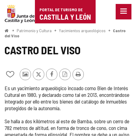
Portal
Saltar al contenido
PORTAL DE TURISMO DE
Menu
de
CASTILLA Y LEÓN
cerra
Mostr
Turismo
opcio
Inicio
Patrimonio y Cultura
Yacimientos arqueológicos
Castro
de
del Viso
de
naveg
CASTRO DEL VISO
Castilla
y
León
Añadir/quitar
Fotos
X
Facebook
Versión
Imprimir
de
de
PDF
Es un yacimiento arqueológico incoado como Bien de Interés
mis
otros
Cultural en 1980, y declarado como tal en 2013, encontrándose
cuadernos
turistas
integrado por ello entre los bienes del catálogo de inmuebles
protegidos de la autonomía.
Se halla a dos kilómetros al este de Bamba, sobre un cerro de
782 metros de altitud, en forma de tronco de cono, con cima
amesetada de forma elipsoidal. El nombre se debe a un aviso