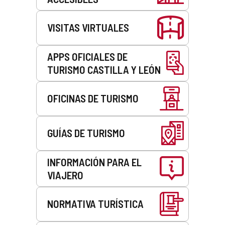
t
e
VISITAS VIRTUALES
d
e
c
APPS OFICIALES DE
o
TURISMO CASTILLA Y LEÓN
r
r
e
OFICINAS DE TURISMO
o
e
l
e
GUÍAS DE TURISMO
c
t
r
INFORMACIÓN PARA EL
ó
VIAJERO
n
i
c
NORMATIVA TURÍSTICA
o
)