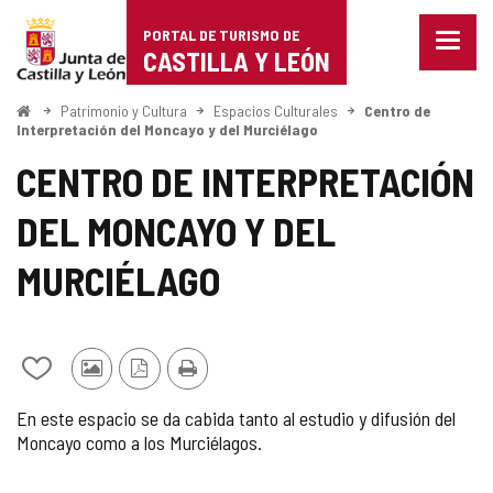
Portal
Saltar al contenido
PORTAL DE TURISMO DE
Menu
de
CASTILLA Y LEÓN
cerra
Mostr
Turismo
opcio
Inicio
Patrimonio y Cultura
Espacios Culturales
Centro de
de
Interpretación del Moncayo y del Murciélago
de
naveg
CENTRO DE INTERPRETACIÓN
Castilla
DEL MONCAYO Y DEL
y
León
MURCIÉLAGO
Añadir/quitar
Fotos
Versión
Imprimir
de
de
PDF
En este espacio se da cabida tanto al estudio y difusión del
mis
otros
Moncayo como a los Murciélagos.
cuadernos
turistas