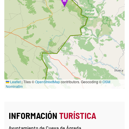
Leaflet
|
Tiles ©
OpenStreetMap
contributors. Geocoding ©
OSM
Nominatim
INFORMACIÓN
TURÍSTICA
Ayuntamiento de Cueva de Ágreda