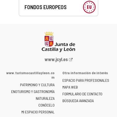
FONDOS EUROPEOS
Portal
www.jcyl.es
web
de
www.turismocastillayleon.co
Otra información de interés
la
m
ESPACIO PARA PROFESIONALES
Junta
PATRIMONIO Y CULTURA
de
MAPA WEB
ENOTURISMO Y GASTRONOMÍA
Castilla
FORMULARIO DE CONTACTO
NATURALEZA
y
BÚSQUEDA AVANZADA
León
CONÓCELO
-
MI ESPACIO PERSONAL