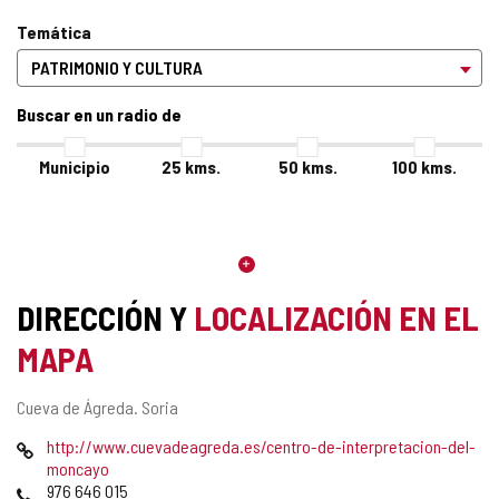
Temática
Buscar en un radio de
Municipio
25
kms.
50
kms.
100
kms.
DIRECCIÓN Y
LOCALIZACIÓN EN EL
MAPA
Dirección
Cueva de Ágreda.
Soria
postal
Página
http://www.cuevadeagreda.es/centro-de-interpretacion-del-
Web
moncayo
Teléfonos
976 646 015