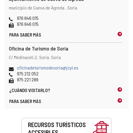
Dirección
Dirección
municipio de Cueva de Ágreda .
Soria
postal
Teléfonos
976 646 015
Fax
976 646 015
PARA SABER MÁS
Oficina de Turismo de Soria
Dirección
Dirección
C/ Medinaceli,2.
Soria.
Soria
postal
Dirección
(
oficinadeturismodesoria@jcyl.es
de
Teléfonos
a
975 212 052
correo
Fax
b
975 221 289
electrónico
r
¿CUÁNDO
VISITARLO?
e
e
PARA SABER MÁS
l
c
l
Servicios
i
RECURSOS TURÍSTICOS
e
ACCESIBLES
n