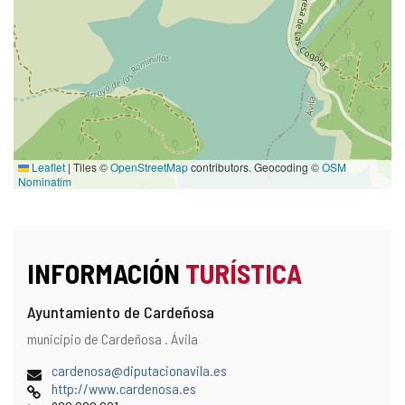
Leaflet
|
Tiles ©
OpenStreetMap
contributors. Geocoding ©
OSM
Nominatim
INFORMACIÓN
TURÍSTICA
Ayuntamiento de Cardeñosa
Dirección
Dirección
municipio de Cardeñosa .
Ávila
y
postal
localización
Dirección
cardenosa@diputacionavila.es
en
de
Página
http://www.cardenosa.es
el