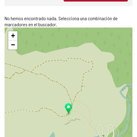
No hemos encontrado nada. Selecciona una combinación de
marcadores en el buscador.
Saltar
+
mapa
−