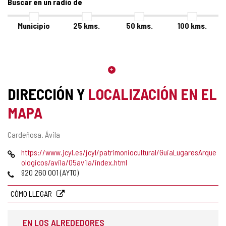
Buscar en un radio de
Municipio
25
kms.
50
kms.
100
kms.
DIRECCIÓN Y
LOCALIZACIÓN EN EL
MAPA
Dirección
Cardeñosa.
Ávila
postal
Página
https://www.jcyl.es/jcyl/patrimoniocultural/GuiaLugaresArque
Web
ologicos/avila/05avila/index.html
Teléfonos
920 260 001 (AYTO)
CÓMO LLEGAR
EN LOS ALREDEDORES