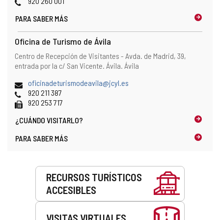
correo
Web
Teléfonos
920 260 001
mapa
electrónico
PARA SABER MÁS
Oficina de Turismo de Ávila
Dirección
Dirección
Centro de Recepción de Visitantes - Avda. de Madrid, 39,
y
postal
entrada por la c/ San Vicente.
Ávila.
Ávila
localización
en
Dirección
oficinadeturismodeavila@jcyl.es
el
de
Teléfonos
920 211 387
mapa
correo
Fax
920 253 717
electrónico
¿CUÁNDO
VISITARLO?
PARA SABER MÁS
Servicios
RECURSOS TURÍSTICOS
ACCESIBLES
VISITAS VIRTUALES