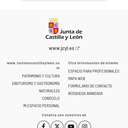
Portal
www.jcyl.es
web
de
www.turismocastillayleon.co
Otra información de interés
la
m
ESPACIO PARA PROFESIONALES
Junta
PATRIMONIO Y CULTURA
de
MAPA WEB
ENOTURISMO Y GASTRONOMÍA
Castilla
FORMULARIO DE CONTACTO
NATURALEZA
y
BÚSQUEDA AVANZADA
León
CONÓCELO
-
MI ESPACIO PERSONAL
Conecta con nosotros en
Facebook
X
YouTube
Instagram