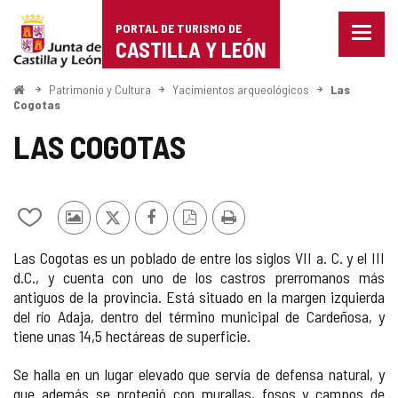
Portal
Saltar al contenido
PORTAL DE TURISMO DE
Menu
de
CASTILLA Y LEÓN
cerra
Mostr
Turismo
opcio
Inicio
Patrimonio y Cultura
Yacimientos arqueológicos
Las
de
Cogotas
de
naveg
LAS COGOTAS
Castilla
y
León
Añadir/quitar
Fotos
X
Facebook
Versión
Imprimir
de
de
PDF
Las Cogotas es un poblado de entre los siglos VII a. C. y el III
mis
otros
d.C., y cuenta con uno de los castros prerromanos más
cuadernos
turistas
antiguos de la provincia. Está situado en la margen izquierda
del río Adaja, dentro del término municipal de Cardeñosa, y
tiene unas 14,5 hectáreas de superficie.
Se halla en un lugar elevado que servía de defensa natural, y
que además se protegió con murallas, fosos y campos de