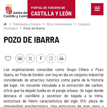
Portal
Saltar al contenido
PORTAL DE TURISMO DE
Menu
de
CASTILLA Y LEÓN
cerra
Mostr
Turismo
opcio
Inicio
Patrimonio y Cultura
Otros monumentos
Conjunto
de
Etnológico
Pozo de Ibarra
de
naveg
POZO DE IBARRA
Castilla
y
León
Añadir/quitar
Fotos
X
Facebook
Versión
Imprimir
de
de
PDF
Las explotaciones conocidas como Grupo Ciñera o Pozo
mis
otros
Ibarra, en Pola de Gordón, son hoy en día un conjunto industrial
cuadernos
turistas
considerado de atractivo turístico como parte de la historia
del lugar. Un recuerdo vinculado a la extracción del carbón,
oficio que ha dejado huella en el paraje urbano. Un lugar donde
destaca el castillete y ascensor de bajada a la mina,
estructura de hierro característica del siglo XIX; pieza de
singularidad arquitectónica. Una estructura de gran peso y