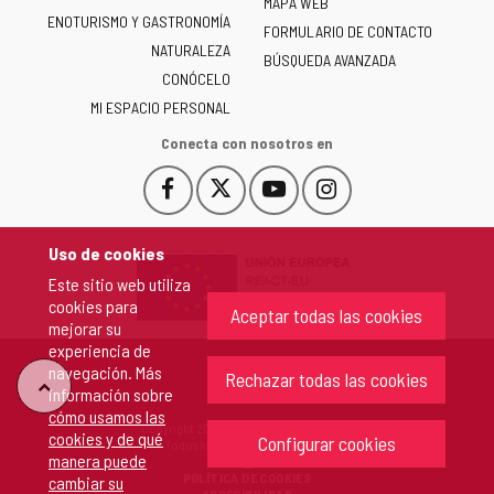
de
MAPA WEB
ENOTURISMO Y GASTRONOMÍA
Castilla
FORMULARIO DE CONTACTO
NATURALEZA
y
BÚSQUEDA AVANZADA
León
CONÓCELO
-
MI ESPACIO PERSONAL
Conecta con nosotros en
Facebook
X
YouTube
Instagram
Este
Este
Este
Este
enlace
enlace
enlace
enlace
se
se
se
se
Uso de cookies
abrirá
abrirá
abrirá
abrirá
Este sitio web utiliza
en
en
en
en
cookies para
una
una
una
una
Aceptar todas las cookies
mejorar su
ventana
ventana
ventana
ventana
experiencia de
nueva.
nueva.
nueva.
nueva.
navegación. Más
Rechazar todas las cookies
"Volver
información sobre
cómo usamos las
Copyright 2026 - Junta de Castilla y León
cookies y de qué
arriba"
Configurar cookies
Todos los derechos reservados.
manera puede
POLÍTICA DE COOKIES
cambiar su