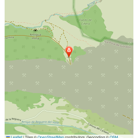
Leaflet
|
Tiles ©
OpenStreetMap
contributors. Geocoding ©
OSM