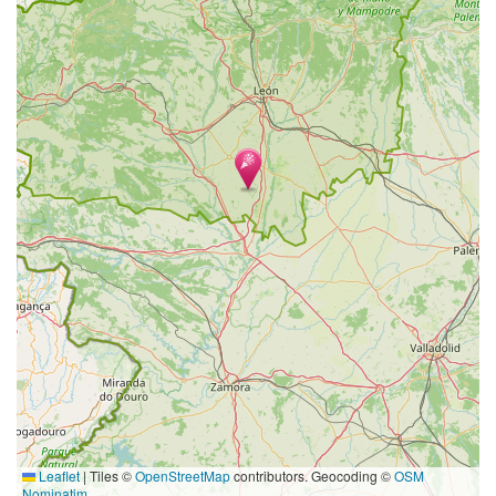
Leaflet
|
Tiles ©
OpenStreetMap
contributors. Geocoding ©
OSM
Nominatim