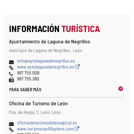
INFORMACIÓN
TURÍSTICA
Ayuntamiento de Laguna de Negrillos
Dirección
Dirección
municipio de Laguna de Negrillos .
León
postal
Dirección
info@aytolagunadenegrillos.es
de
Página
www.aytolagunadenegrillos.es
correo
Web
Teléfonos
987 755 008
electrónico
Fax
987 755 380
PARA SABER MÁS
Oficina de Turismo de León
Dirección
Dirección
Pza. de Regla, 2.
León.
León
postal
Dirección
oficinadeturismodeleon@jcyl.es
de
Página
www.turismocastillayleon.com