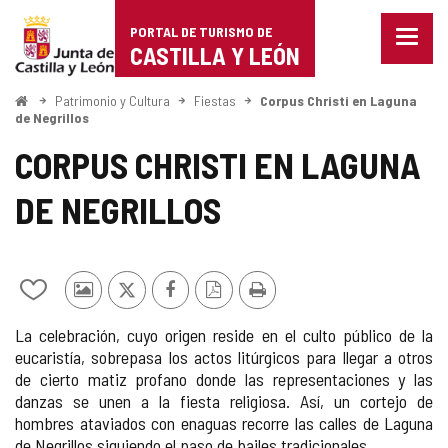
Portal
Saltar al contenido
PORTAL DE TURISMO DE
Menu
de
CASTILLA Y LEÓN
cerra
Mostr
Turismo
opcio
Inicio
Patrimonio y Cultura
Fiestas
Corpus Christi en Laguna
de
de Negrillos
de
naveg
CORPUS CHRISTI EN LAGUNA
Castilla
DE NEGRILLOS
y
León
Añadir/quitar
Fotos
X
Facebook
Versión
Imprimir
de
de
PDF
La celebración, cuyo origen reside en el culto público de la
mis
otros
eucaristía, sobrepasa los actos litúrgicos para llegar a otros
cuadernos
turistas
de cierto matiz profano donde las representaciones y las
danzas se unen a la fiesta religiosa. Así, un cortejo de
hombres ataviados con enaguas recorre las calles de Laguna
de Negrillos siguiendo el paso de bailes tradicionales.