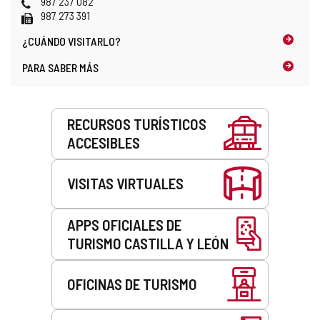
correo
Web
Teléfonos
987 237 082
electrónico
Fax
987 273 391
¿CUÁNDO
VISITARLO?
PARA SABER MÁS
Servicios
RECURSOS TURÍSTICOS
ACCESIBLES
VISITAS VIRTUALES
APPS OFICIALES DE
TURISMO CASTILLA Y LEÓN
OFICINAS DE TURISMO