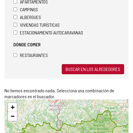
APARTAMENTOS
CAMPINGS
ALBERGUES
VIVIENDAS TURÍSTICAS
ESTACIONAMIENTO AUTOCARAVANAS
DÓNDE COMER
RESTAURANTES
BUSCAR EN LOS ALREDEDORES
No hemos encontrado nada. Selecciona una combinación de
marcadores en el buscador.
Saltar
+
mapa
−