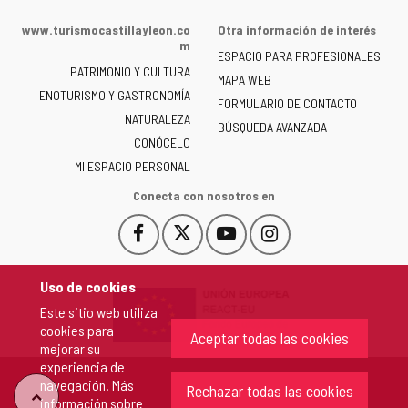
web
de
www.turismocastillayleon.co
Otra información de interés
la
m
ESPACIO PARA PROFESIONALES
Junta
PATRIMONIO Y CULTURA
de
MAPA WEB
ENOTURISMO Y GASTRONOMÍA
Castilla
FORMULARIO DE CONTACTO
NATURALEZA
y
BÚSQUEDA AVANZADA
León
CONÓCELO
-
MI ESPACIO PERSONAL
Conecta con nosotros en
Facebook
X
YouTube
Instagram
Este
Este
Este
Este
enlace
enlace
enlace
enlace
se
se
se
se
Uso de cookies
abrirá
abrirá
abrirá
abrirá
Este sitio web utiliza
en
en
en
en
cookies para
una
una
una
una
Aceptar todas las cookies
mejorar su
ventana
ventana
ventana
ventana
experiencia de
nueva.
nueva.
nueva.
nueva.
navegación. Más
Rechazar todas las cookies
"Volver
información sobre