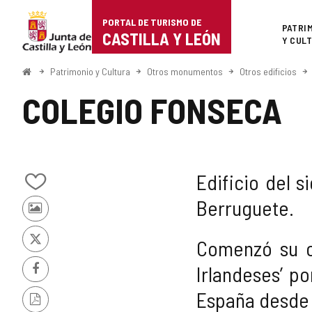
Portal
Saltar al contenido
PORTAL DE TURISMO DE
Superi
PATRI
de
CASTILLA Y LEÓN
Y CUL
Turismo
Inicio
Patrimonio y Cultura
Otros monumentos
Otros edificios
de
COLEGIO FONSECA
Castilla
y
León
Edificio del s
Añadir/quitar
Berruguete.
de
Fotos
mis
de
cuadernos
otros
Comenzó su c
X
turistas
Irlandeses’ p
Facebook
España desde l
Versión