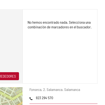
No hemos encontrado nada. Selecciona una
combinación de marcadores en el buscador.
LREDEDORES
Dirección
Fonseca, 2.
Salamanca.
Salamanca
postal
Teléfonos
923 294 570