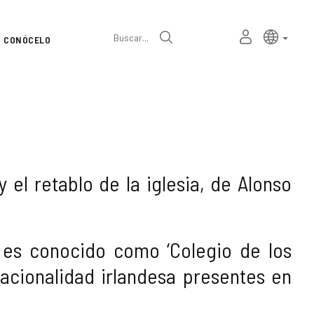
Selector
Idioma a
españ
MI
Buscar
CONÓCELO
de
ESPACIO
PERSONAL
idioma
y el retablo de la iglesia, de Alonso
 es conocido como ‘Colegio de los
acionalidad irlandesa presentes en