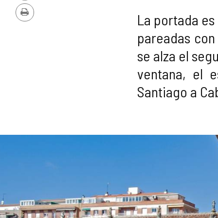
PDF
La portada es
Imprimir
pareadas con 
se alza el seg
ventana, el 
Santiago a Cab
Número
GALERÍA
de
diapositivas:
DE
3
IMÁGENES