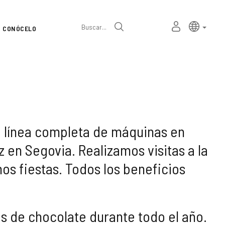
Selector
Idioma a
españ
MI
Buscar
CONÓCELO
de
ESPACIO
PERSONAL
idioma
ca línea completa de máquinas en
 en Segovia. Realizamos visitas a la
os fiestas. Todos los beneficios
os de chocolate durante todo el año.