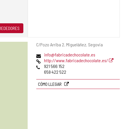
LREDEDORES
Dirección
C/Pozo Arriba 2.
Migueláñez.
Segovia
postal
Dirección
info@fabricadechocolate.es
de
Página
http://www.fabricadechocolate.es/
correo
Web
Teléfonos
921 566 152
electrónico
659 422 522
CÓMO LLEGAR