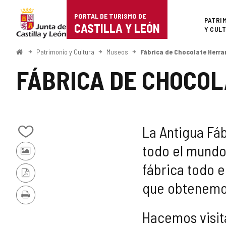
Portal
Saltar al contenido
PORTAL DE TURISMO DE
Superi
PATRI
de
CASTILLA Y LEÓN
Y CUL
Turismo
Inicio
Patrimonio y Cultura
Museos
Fábrica de Chocolate Herra
de
FÁBRICA DE CHOCO
Castilla
y
León
La Antigua Fáb
Añadir/quitar
todo el mundo.
de
Fotos
mis
fábrica todo e
de
cuadernos
otros
Versión
que obtenemos
turistas
PDF
Imprimir
Hacemos visita