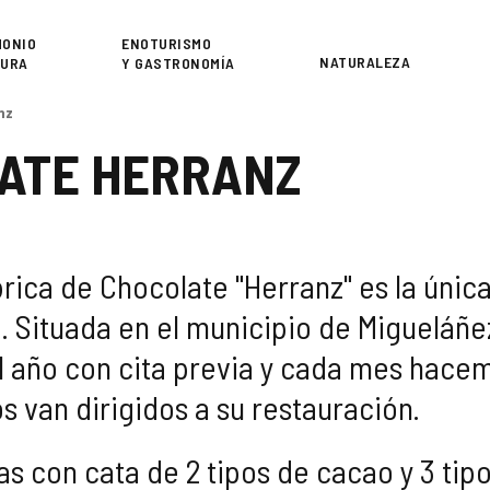
or
MONIO
ENOTURISMO
NATURALEZA
TURA
Y GASTRONOMÍA
nz
LATE HERRANZ
rica de Chocolate "Herranz" es la úni
 Situada en el municipio de Migueláñez
l año con cita previa y cada mes hacem
 van dirigidos a su restauración.
s con cata de 2 tipos de cacao y 3 tip