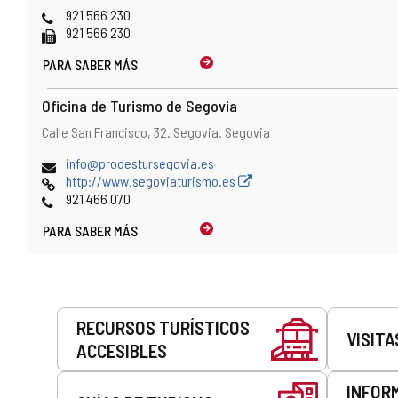
postal
Teléfonos
921 566 230
Fax
921 566 230
PARA SABER MÁS
Oficina de Turismo de Segovia
Dirección
Dirección
Calle San Francisco, 32.
Segovia.
Segovia
postal
Dirección
info@prodestursegovia.es
de
Página
http://www.segoviaturismo.es
correo
Web
Teléfonos
921 466 070
electrónico
PARA SABER MÁS
Servicios
RECURSOS TURÍSTICOS
VISITA
ACCESIBLES
INFOR