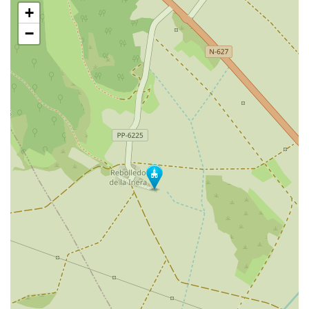
Saltar
+
mapa
−