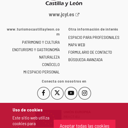
Portal
www.jcyl.es
web
de
www.turismocastillayleon.co
Otra información de interés
la
m
ESPACIO PARA PROFESIONALES
Junta
PATRIMONIO Y CULTURA
de
MAPA WEB
ENOTURISMO Y GASTRONOMÍA
Castilla
FORMULARIO DE CONTACTO
NATURALEZA
y
BÚSQUEDA AVANZADA
León
CONÓCELO
-
MI ESPACIO PERSONAL
Conecta con nosotros en
Facebook
X
YouTube
Instagram
Este
Este
Este
Este
enlace
enlace
enlace
enlace
se
se
se
se
Uso de cookies
abrirá
abrirá
abrirá
abrirá
Este sitio web utiliza
en
en
en
en
cookies para
una
una
una
una
Aceptar todas las cookies