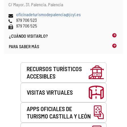
Dirección
Dirección
C/ Mayor, 31.
Palencia.
Palencia
y
postal
localización
Dirección
oficinadeturismodepalencia@jcyl.es
en
de
Teléfonos
979 706 523
el
correo
Fax
979 706 525
mapa
electrónico
¿CUÁNDO
VISITARLO?
PARA SABER MÁS
Servicios
RECURSOS TURÍSTICOS
ACCESIBLES
VISITAS VIRTUALES
APPS OFICIALES DE
TURISMO CASTILLA Y LEÓN