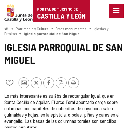
Portal
Saltar al contenido
PORTAL DE TURISMO DE
Menu
de
CASTILLA Y LEÓN
cerra
Mostr
Turismo
opcio
Inicio
Patrimonio y Cultura
Otros monumentos
Iglesias y
de
Ermitas
Iglesia parroquial de San Miguel
de
naveg
IGLESIA PARROQUIAL DE SAN
Castilla
MIGUEL
y
León
Añadir/quitar
Fotos
X
Facebook
Versión
Imprimir
de
de
PDF
Lo más interesante es su ábside rectangular igual, que en
mis
otros
Santa Cecilia de Aguilar. El arco Toral apuntado carga sobre
cuadernos
turistas
columnas con capiteles de cabecitas de cuya boca salen
guirnaldas y hojas, en la epístola, o bolas, piñas y caras en el
evangelio. Las basas de las columnas torales son sencillos
plintos circulares.