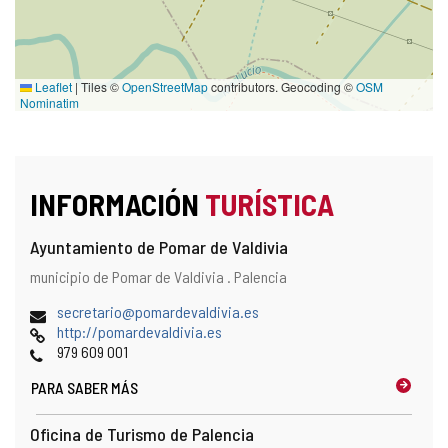
Leaflet
|
Tiles ©
OpenStreetMap
contributors. Geocoding ©
OSM
Nominatim
INFORMACIÓN
TURÍSTICA
Ayuntamiento de Pomar de Valdivia
Dirección
Dirección
municipio de Pomar de Valdivia .
Palencia
y
postal
localización
Dirección
secretario@pomardevaldivia.es
en
de
Página
http://pomardevaldivia.es
el
correo
Web
Teléfonos
979 609 001
mapa
electrónico
PARA SABER MÁS
Oficina de Turismo de Palencia