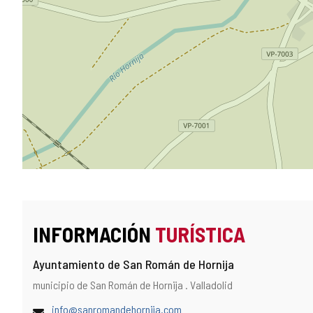
INFORMACIÓN
TURÍSTICA
Ayuntamiento de San Román de Hornija
Dirección
Dirección
municipio de San Román de Hornija .
Valladolid
postal
Dirección
(
info@sanromandehornija.com