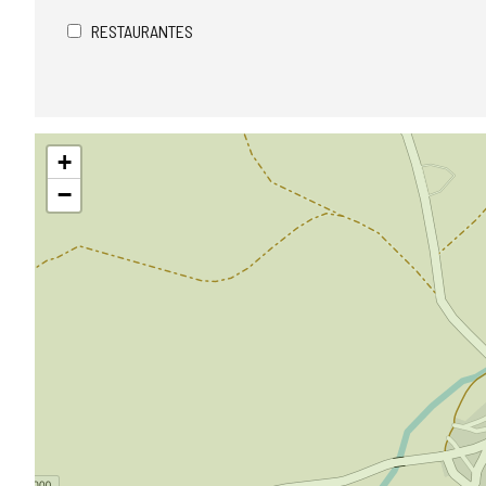
RESTAURANTES
Saltar
+
mapa
−