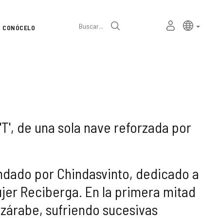
Selector
Idioma a
españ
MI
Buscar
CONÓCELO
de
ESPACIO
PERSONAL
idioma
 'T', de una sola nave reforzada por
undado por Chindasvinto, dedicado a
ujer Reciberga. En la primera mitad
ozárabe, sufriendo sucesivas