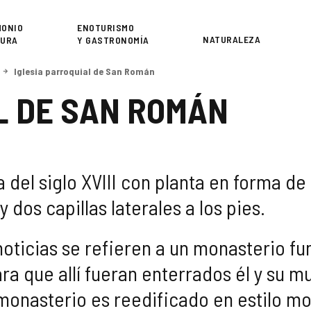
or
MONIO
ENOTURISMO
NATURALEZA
TURA
Y GASTRONOMÍA
Iglesia parroquial de San Román
L DE SAN ROMÁN
a del siglo XVIII con planta en forma de
 dos capillas laterales a los pies.
noticias se refieren a un monasterio f
a que allí fueran enterrados él y su m
l monasterio es reedificado en estilo m