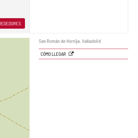
LREDEDORES
Dirección
San Román de Hornija.
Valladolid
postal
CÓMO LLEGAR