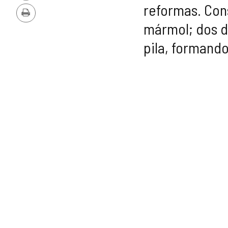
PDF
reformas. Con
Imprimir
mármol; dos de
pila, formando
GALERÍA
DE
IMÁGENES