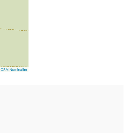
©
OSM Nominatim