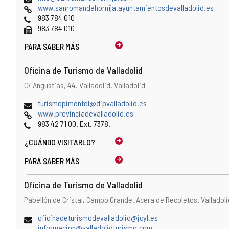
de
Página
a
www.sanromandehornija.ayuntamientosdevalladolid.es
correo
Web
Teléfonos
b
983 784 010
electrónico
Fax
r
983 784 010
e
PARA SABER MÁS
e
l
c
Oficina de Turismo de Valladolid
l
Dirección
Dirección
C/ Angustias, 44.
Valladolid.
Valladolid
i
postal
e
Dirección
(
turismopimentel@dipvalladolid.es
n
de
Página
a
www.provinciadevalladolid.es
t
correo
Web
Teléfonos
b
983 42 71 00. Ext. 7378.
e
electrónico
r
d
¿CUÁNDO
VISITARLO?
e
e
e
c
PARA SABER MÁS
l
o
c
r
Oficina de Turismo de Valladolid
l
r
i
Dirección
Dirección
Pabellón de Cristal, Campo Grande. Acera de Recoletos.
Valladol
e
e
postal
o
n
Dirección
(
oficinadeturismodevalladolid@jcyl.es
e
t
de
(
a
informacion@valladolidturismo.com