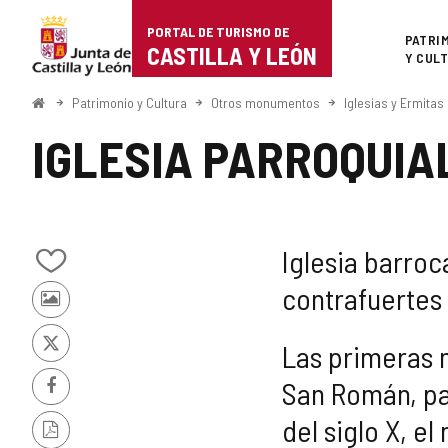
Portal
Saltar al contenido
PORTAL DE TURISMO DE
Superi
PATRI
de
CASTILLA Y LEÓN
Y CUL
Turismo
Inicio
Patrimonio y Cultura
Otros monumentos
Iglesias y Ermitas
de
IGLESIA PARROQUIA
Castilla
y
León
Iglesia barroc
Añadir/quitar
contrafuertes y
de
Fotos
mis
de
cuadernos
otros
Las primeras 
X
turistas
San Román, par
Facebook
del siglo X, e
Versión