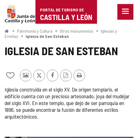
Portal
Saltar al contenido
PORTAL DE TURISMO DE
Menu
de
CASTILLA Y LEÓN
cerra
Mostr
Turismo
opcio
Inicio
Patrimonio y Cultura
Otros monumentos
Iglesias y
de
Ermitas
Iglesia de San Esteban
de
naveg
IGLESIA DE SAN ESTEBAN
Castilla
y
León
Añadir/quitar
Fotos
X
Facebook
Versión
Imprimir
de
de
PDF
Iglesia construida en el siglo XV. De origen templario, el
mis
otros
edificio cuenta con un precioso artesonado, joya del mudéjar
cuadernos
turistas
del siglo XVI. En este templo, que dejó de ser parroquia en
1896, se puede encontrar la fusión de diferentes estilos
arquitectónicos.