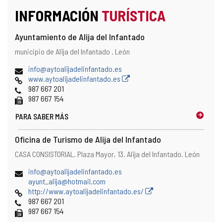
INFORMACIÓN
TURÍSTICA
Ayuntamiento de Alija del Infantado
Dirección
Dirección
municipio de Alija del Infantado .
León
postal
Dirección
info@aytoalijadelinfantado.es
de
Página
www.aytoalijadelinfantado.es
correo
Web
Teléfonos
987 667 201
electrónico
Fax
987 667 154
PARA SABER MÁS
Oficina de Turismo de Alija del Infantado
Dirección
Dirección
CASA CONSISTORIAL. Plaza Mayor, 13.
Alija del Infantado.
León
postal
Dirección
info@aytoalijadelinfantado.es
de
ayunt_alija@hotmail.com
correo
Página
http://www.aytoalijadelinfantado.es/
electrónico
Web
Teléfonos
987 667 201
Fax
987 667 154