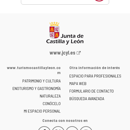
Portal
www.jcyl.es
web
de
www.turismocastillayleon.co
Otra información de interés
la
m
ESPACIO PARA PROFESIONALES
Junta
PATRIMONIO Y CULTURA
de
MAPA WEB
ENOTURISMO Y GASTRONOMÍA
Castilla
FORMULARIO DE CONTACTO
NATURALEZA
y
BÚSQUEDA AVANZADA
León
CONÓCELO
-
MI ESPACIO PERSONAL
Conecta con nosotros en