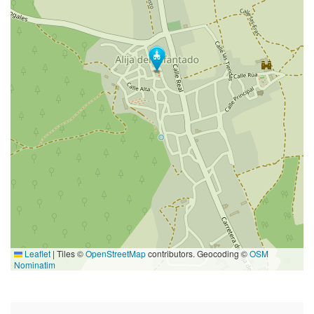
Leaflet
|
Tiles ©
OpenStreetMap
contributors. Geocoding ©
OSM
Nominatim