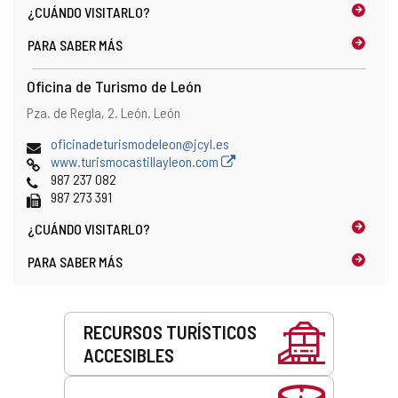
¿CUÁNDO
VISITARLO?
PARA SABER MÁS
Oficina de Turismo de León
Dirección
Dirección
Pza. de Regla, 2.
León.
León
postal
Dirección
oficinadeturismodeleon@jcyl.es
de
Página
www.turismocastillayleon.com
correo
Web
Teléfonos
987 237 082
electrónico
Fax
987 273 391
¿CUÁNDO
VISITARLO?
PARA SABER MÁS
Servicios
RECURSOS TURÍSTICOS
ACCESIBLES