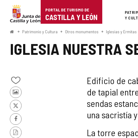
Portal
Saltar al contenido
PORTAL DE TURISMO DE
Superi
PATRI
de
CASTILLA Y LEÓN
Y CUL
Turismo
Inicio
Patrimonio y Cultura
Otros monumentos
Iglesias y Ermitas
de
IGLESIA NUESTRA S
Castilla
y
León
Edificio de c
Añadir/quitar
de tapial entre
de
Fotos
mis
sendas estanc
de
cuadernos
otros
X
una sacristía 
turistas
Facebook
La torre espad
Versión