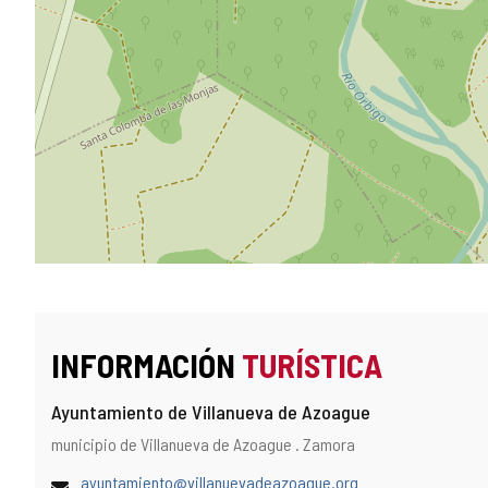
INFORMACIÓN
TURÍSTICA
Ayuntamiento de Villanueva de Azoague
Dirección
Dirección
municipio de Villanueva de Azoague .
Zamora
y
postal
localización
Dirección
ayuntamiento@villanuevadeazoague.org