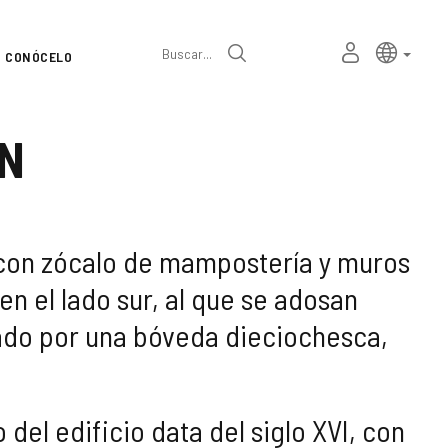
Selector
Idioma a
españ
MI
Buscar
CONÓCELO
de
ESPACIO
PERSONAL
idioma
ÓN
a con zócalo de mampostería y muros
 en el lado sur, al que se adosan
nado por una bóveda dieciochesca,
del edificio data del siglo XVI, con