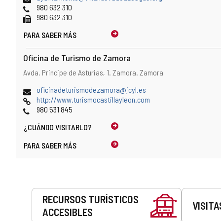
en
de
Teléfonos
980 632 310
el
correo
Fax
980 632 310
mapa
electrónico
PARA SABER MÁS
Oficina de Turismo de Zamora
Dirección
Dirección
Avda. Principe de Asturias, 1.
Zamora.
Zamora
y
postal
localización
Dirección
oficinadeturismodezamora@jcyl.es
en
de
Página
http://www.turismocastillayleon.com
el
correo
Web
Teléfonos
980 531 845
mapa
electrónico
¿CUÁNDO
VISITARLO?
PARA SABER MÁS
Servicios
RECURSOS TURÍSTICOS
VISITA
ACCESIBLES