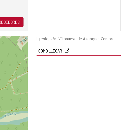
LREDEDORES
Dirección
Iglesia, s/n.
Villanueva de Azoague.
Zamora
postal
CÓMO LLEGAR