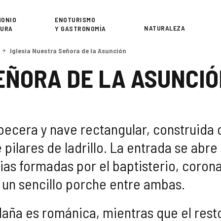
or
MONIO
ENOTURISMO
NATURALEZA
TURA
Y GASTRONOMÍA
Iglesia Nuestra Señora de la Asunción
EÑORA DE LA ASUNCI
abecera y nave rectangular, construid
 pilares de ladrillo. La entrada se abre
ias formadas por el baptisterio, coro
y un sencillo porche entre ambas.
aña es románica, mientras que el resto 