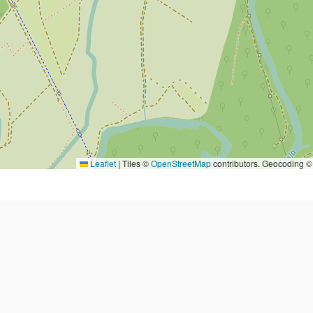
Leaflet
|
Tiles ©
OpenStreetMap
contributors. Geocoding 