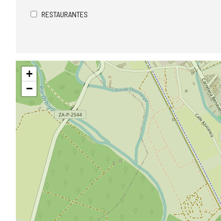
RESTAURANTES
Saltar
+
mapa
−