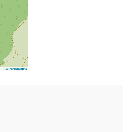
©
OSM Nominatim