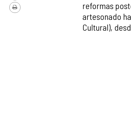
PDF
reformas post
Imprimir
artesonado han
Cultural), des
GALERÍA
DE
IMÁGENES