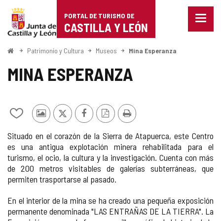
Portal
Saltar al contenido
PORTAL DE TURISMO DE
Menu
de
CASTILLA Y LEÓN
cerra
Mostr
Turismo
opcio
Inicio
Patrimonio y Cultura
Museos
Mina Esperanza
de
de
naveg
MINA ESPERANZA
Castilla
y
Añadir/quitar
Fotos
X
Facebook
Versión
Imprimir
León
de
de
PDF
Situado en el corazón de la Sierra de Atapuerca, este Centro
mis
otros
es una antigua explotación minera rehabilitada para el
cuadernos
turistas
turismo, el ocio, la cultura y la investigación. Cuenta con más
de 200 metros visitables de galerías subterráneas, que
permiten trasportarse al pasado.
En el interior de la mina se ha creado una pequeña exposición
permanente denominada "LAS ENTRAÑAS DE LA TIERRA". La