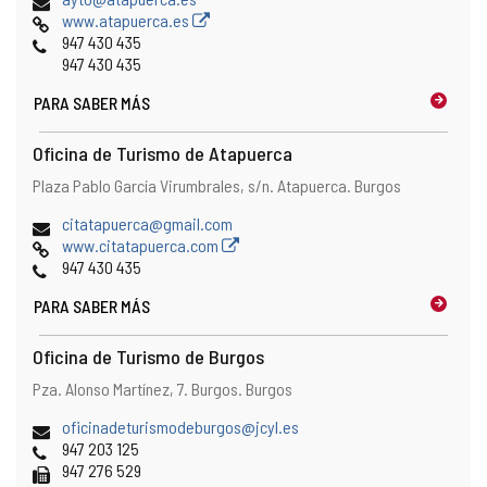
de
Página
www.atapuerca.es
correo
Web
Teléfonos
947 430 435
electrónico
947 430 435
PARA SABER MÁS
Oficina de Turismo de Atapuerca
Dirección
Dirección
Plaza Pablo García Virumbrales, s/n.
Atapuerca.
Burgos
postal
Dirección
citatapuerca@gmail.com
de
Página
www.citatapuerca.com
correo
Web
Teléfonos
947 430 435
electrónico
PARA SABER MÁS
Oficina de Turismo de Burgos
Dirección
Dirección
Pza. Alonso Martínez, 7.
Burgos.
Burgos
postal
Dirección
oficinadeturismodeburgos@jcyl.es
de
Teléfonos
947 203 125
correo
Fax
947 276 529