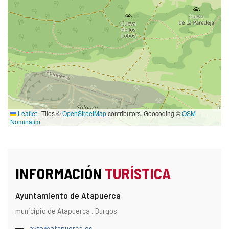
Leaflet
|
Tiles ©
OpenStreetMap
contributors. Geocoding ©
OSM
Nominatim
INFORMACIÓN
TURÍSTICA
Ayuntamiento de Atapuerca
Dirección
Dirección
municipio de Atapuerca .
Burgos
postal
Dirección
ayto@atapuerca.es