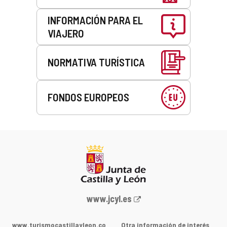
INFORMACIÓN PARA EL
VIAJERO
NORMATIVA TURÍSTICA
FONDOS EUROPEOS
Portal
www.jcyl.es
web
de
www.turismocastillayleon.co
Otra información de interés