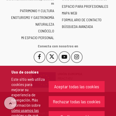
la
m
ESPACIO PARA PROFESIONALES
Junta
PATRIMONIO Y CULTURA
de
MAPA WEB
ENOTURISMO Y GASTRONOMÍA
Castilla
FORMULARIO DE CONTACTO
NATURALEZA
y
BÚSQUEDA AVANZADA
León
CONÓCELO
-
MI ESPACIO PERSONAL
Conecta con nosotros en
Facebook
X
YouTube
Instagram
Este
Este
Este
Este
enlace
enlace
enlace
enlace
se
se
se
se
Uso de cookies
abrirá
abrirá
abrirá
abrirá
Este sitio web utiliza
en
en
en
en
cookies para
una
una
una
una
Aceptar todas las cookies
mejorar su
ventana
ventana
ventana
ventana
experiencia de
nueva.
nueva.
nueva.
nueva.
navegación. Más
Rechazar todas las cookies
"Volver
información sobre
cómo usamos las
Copyright 2026 - Junta de Castilla y León
cookies y de qué
arriba"