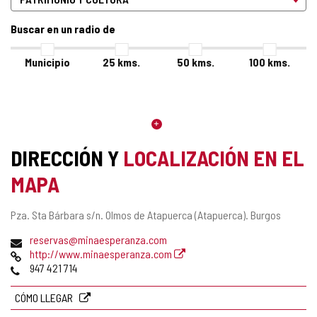
Buscar en un radio de
Municipio
25
kms.
50
kms.
100
kms.
DIRECCIÓN Y
LOCALIZACIÓN EN EL
MAPA
Dirección
Pza. Sta Bárbara s/n.
Olmos de Atapuerca (Atapuerca).
Burgos
postal
Dirección
reservas@minaesperanza.com
de
Página
http://www.minaesperanza.com
correo
Web
Teléfonos
947 421 714
electrónico
CÓMO LLEGAR