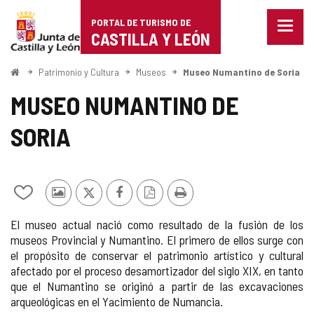
Portal
Saltar al contenido
PORTAL DE TURISMO DE
Menu
de
CASTILLA Y LEÓN
cerra
Mostr
Turismo
opcio
Inicio
Patrimonio y Cultura
Museos
Museo Numantino de Soria
de
de
naveg
MUSEO NUMANTINO DE
Castilla
SORIA
y
León
Añadir/quitar
Fotos
X
Facebook
Versión
Imprimir
de
de
PDF
El museo actual nació como resultado de la fusión de los
mis
otros
museos Provincial y Numantino. El primero de ellos surge con
cuadernos
turistas
el propósito de conservar el patrimonio artístico y cultural
afectado por el proceso desamortizador del siglo XIX, en tanto
que el Numantino se originó a partir de las excavaciones
arqueológicas en el Yacimiento de Numancia.