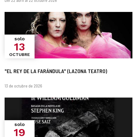
Del 22 abril al 22 octubre 2026
solo
13
OCTUBRE
"EL REY DE LA FARÁNDULA" (LAZONA TEATRO)
Fechas
13 de octubre de 2026
solo
19