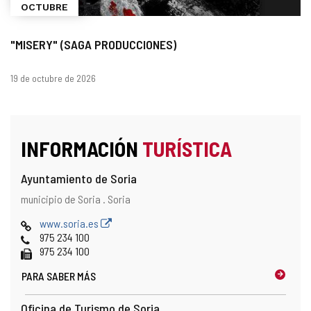
OCTUBRE
"MISERY" (SAGA PRODUCCIONES)
Fechas
19 de octubre de 2026
INFORMACIÓN
TURÍSTICA
Ayuntamiento de Soria
Dirección
Dirección
municipio de Soria .
Soria
postal
Página
www.soria.es
Web
Teléfonos
975 234 100
Fax
975 234 100
PARA SABER MÁS
Oficina de Turismo de Soria