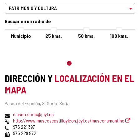
Buscar en un radio de
Municipio
25
kms.
50
kms.
100
kms.
DIRECCIÓN Y
LOCALIZACIÓN EN EL
MAPA
Dirección
Paseo del Espolón, 8.
Soria.
Soria
postal
Dirección
museo.soria@jcyl.es
de
Página
http://www.museoscastillayleon.jcyl.es/museonumantino
correo
Web
Teléfonos
975 221 397
electrónico
Fax
975 229 872