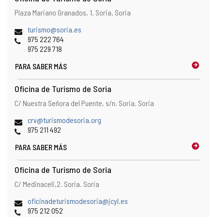
Dirección
Dirección
Plaza Mariano Granados, 1.
Soria.
Soria
postal
Dirección
turismo@soria.es
de
Teléfonos
975 222 764
correo
975 229 718
electrónico
PARA SABER MÁS
Oficina de Turismo de Soria
Dirección
Dirección
C/ Nuestra Señora del Puente, s/n.
Soria.
Soria
postal
Dirección
crv@turismodesoria.org
de
Teléfonos
975 211 492
correo
PARA SABER MÁS
electrónico
Oficina de Turismo de Soria
Dirección
Dirección
C/ Medinaceli,2.
Soria.
Soria
postal
Dirección
oficinadeturismodesoria@jcyl.es
de
Teléfonos
975 212 052