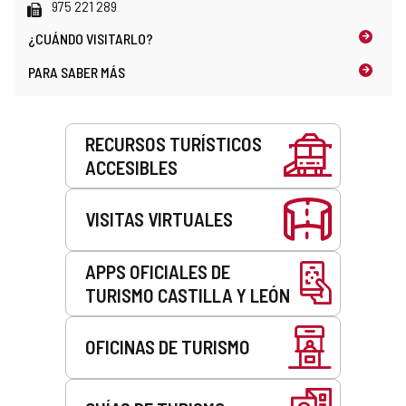
correo
Fax
975 221 289
electrónico
¿CUÁNDO
VISITARLO?
PARA SABER MÁS
Servicios
RECURSOS TURÍSTICOS
ACCESIBLES
VISITAS VIRTUALES
APPS OFICIALES DE
TURISMO CASTILLA Y LEÓN
OFICINAS DE TURISMO