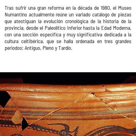
Tras sufrir una gran reforma en la década de 1980, el Museo
Numantino actualmente reúne un variado catálogo de piezas
que atestiguan la evolución cronológica de la historia de la
provincia, desde el Paleolítico Inferior hasta la Edad Moderna,
con una sección específica y muy significativa dedicada a la
cultura celtibérica, que se halla ordenada en tres grandes
periodos: Antiguo, Pleno y Tardío.
Número
GALERÍA
de
diapositivas:
DE
6
IMÁGENES