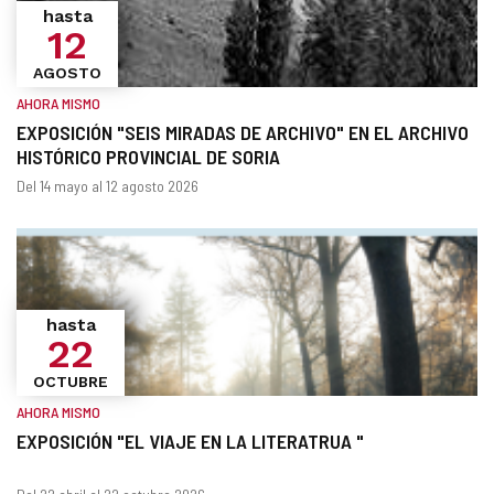
hasta
12
AGOSTO
AHORA MISMO
EXPOSICIÓN "SEIS MIRADAS DE ARCHIVO" EN EL ARCHIVO
HISTÓRICO PROVINCIAL DE SORIA
¿Cuándo?
Fechas
Del 14 mayo al 12 agosto 2026
hasta
22
OCTUBRE
AHORA MISMO
EXPOSICIÓN "EL VIAJE EN LA LITERATRUA "
¿Cuándo?
Fechas