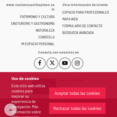
de
www.turismocastillayleon.co
Otra información de interés
la
m
ESPACIO PARA PROFESIONALES
Junta
PATRIMONIO Y CULTURA
de
MAPA WEB
ENOTURISMO Y GASTRONOMÍA
Castilla
FORMULARIO DE CONTACTO
NATURALEZA
y
BÚSQUEDA AVANZADA
León
CONÓCELO
-
MI ESPACIO PERSONAL
Conecta con nosotros en
Facebook
X
YouTube
Instagram
Este
Este
Este
Este
enlace
enlace
enlace
enlace
se
se
se
se
Uso de cookies
abrirá
abrirá
abrirá
abrirá
Este sitio web utiliza
en
en
en
en
cookies para
una
una
una
una
Aceptar todas las cookies
mejorar su
ventana
ventana
ventana
ventana
experiencia de
nueva.
nueva.
nueva.
nueva.
navegación. Más
Rechazar todas las cookies
"Volver
información sobre
cómo usamos las