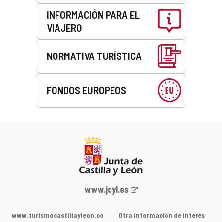
r
ó
ó
n
INFORMACIÓN PARA EL
n
i
VIAJERO
i
c
c
o
o
)
NORMATIVA TURÍSTICA
)
FONDOS EUROPEOS
Portal
www.jcyl.es
web
de
www.turismocastillayleon.co
Otra información de interés
la