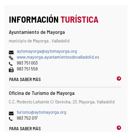
INFORMACIÓN
TURÍSTICA
Ayuntamiento de Mayorga
Dirección
Dirección
municipio de Mayorga .
Valladolid
postal
Dirección
(
aytomayorga@aytomayorga.org
de
Página
a
www.mayorga.ayuntamientosdevalladolid.es
correo
Web
Teléfonos
b
983 751 003
electrónico
Fax
r
983 751 559
e
PARA SABER MÁS
e
l
c
Oficina de Turismo de Mayorga
l
Dirección
Dirección
C.C. Modesto Lafuente C/ Derecha, 23.
Mayorga.
Valladolid
i
postal
e
Dirección
(
turismo@aytomayorga.org
n
de
Teléfonos
a
983 752 017
t
correo
b
e
PARA SABER MÁS
electrónico
r