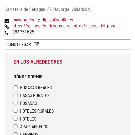
Dirección
Carretera de Sahagún, 47.
Mayorga.
Valladolid
postal
Dirección
(
museodelpan@dip-valladolid.es
de
Página
a
https://valladolidentradas.es/centros/museo-del-pan/
correo
Web
Teléfonos
b
983 751 625
electrónico
r
e
CÓMO LLEGAR
e
l
EN LOS ALREDEDORES
c
l
i
DÓNDE DORMIR
e
n
POSADAS REALES
t
CASAS RURALES
e
POSADAS
d
e
HOTELES RURALES
c
HOTELES
o
APARTAMENTOS
r
r
CAMPINGS