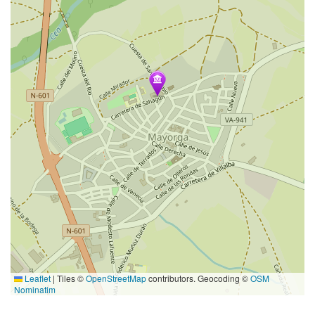
Leaflet
|
Tiles ©
OpenStreetMap
contributors. Geocoding ©
OSM
Nominatim