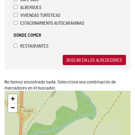
e
ALBERGUES
o
VIVIENDAS TURÍSTICAS
e
ESTACIONAMIENTO AUTOCARAVANAS
l
e
DÓNDE COMER
c
t
RESTAURANTES
r
ó
n
BUSCAR EN LOS ALREDEDORES
i
c
o
No hemos encontrado nada. Selecciona una combinación de
)
marcadores en el buscador.
Saltar
+
mapa
−