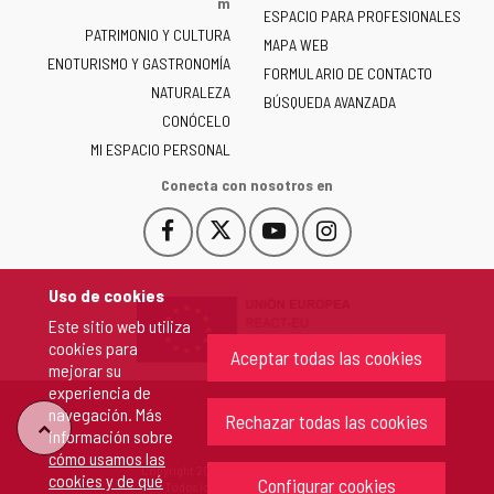
m
ESPACIO PARA PROFESIONALES
Junta
PATRIMONIO Y CULTURA
de
MAPA WEB
ENOTURISMO Y GASTRONOMÍA
Castilla
FORMULARIO DE CONTACTO
NATURALEZA
y
BÚSQUEDA AVANZADA
León
CONÓCELO
-
MI ESPACIO PERSONAL
Conecta con nosotros en
Facebook
X
YouTube
Instagram
Este
Este
Este
Este
enlace
enlace
enlace
enlace
se
se
se
se
Uso de cookies
abrirá
abrirá
abrirá
abrirá
Este sitio web utiliza
en
en
en
en
cookies para
una
una
una
una
Aceptar todas las cookies
mejorar su
ventana
ventana
ventana
ventana
experiencia de
nueva.
nueva.
nueva.
nueva.
navegación. Más
Rechazar todas las cookies
"Volver
información sobre
cómo usamos las
Copyright 2026 - Junta de Castilla y León
cookies y de qué
arriba"
Configurar cookies
Todos los derechos reservados.