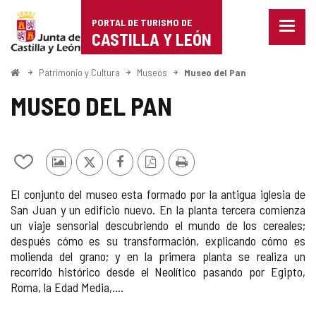
Portal
Saltar al contenido
PORTAL DE TURISMO DE
Menu
de
CASTILLA Y LEÓN
cerra
Mostr
Turismo
opcio
Inicio
Patrimonio y Cultura
Museos
Museo del Pan
de
de
naveg
MUSEO DEL PAN
Castilla
y
Añadir/quitar
Fotos
X
Facebook
Versión
Imprimir
León
de
de
PDF
El conjunto del museo esta formado por la antigua iglesia de
mis
otros
San Juan y un edificio nuevo. En la planta tercera comienza
cuadernos
turistas
un viaje sensorial descubriendo el mundo de los cereales;
después cómo es su transformación, explicando cómo es
molienda del grano; y en la primera planta se realiza un
recorrido histórico desde el Neolítico pasando por Egipto,
Roma, la Edad Media,....