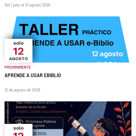
¿Cuándo?
Fechas
Del 1 julio al 31 agosto 2026
solo
12
AGOSTO
PROXIMAMENTE
APRENDE A USAR EBIBLIO
¿Cuándo?
Fechas
12 de agosto de 2026
solo