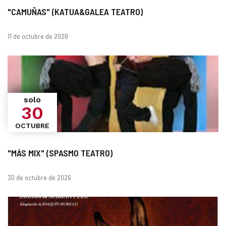
"CAMUÑAS" (KATUA&GALEA TEATRO)
Fechas
11 de octubre de 2026
solo
30
OCTUBRE
"MÁS MIX" (SPASMO TEATRO)
Fechas
30 de octubre de 2026