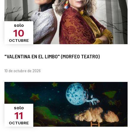
solo
10
OCTUBRE
"VALENTINA EN EL LIMBO" (MORFEO TEATRO)
Fechas
10 de octubre de 2026
solo
11
OCTUBRE