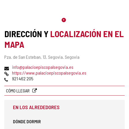
DIRECCIÓN Y
LOCALIZACIÓN EN EL
MAPA
Dirección
Pza. de San Esteban, 13.
Segovia.
Segovia
postal
Dirección
(
info@palacioepiscopalsegovia.es
de
Página
a
https://www.palacioepiscopalsegovia.es
correo
Web
Teléfonos
b
921 462 205
electrónico
r
e
CÓMO LLEGAR
e
l
EN LOS ALREDEDORES
c
l
i
DÓNDE DORMIR
e