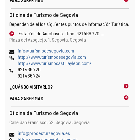
PARA SABER MÁS
Oficina de Turismo de Segovia
Dependen de él los siguientes puntos de Información Turística:
Estación de Autobuses. Tlfno: 921 466 720....
Dirección
Dirección
Plaza del Azoguejo, 1.
Segovia.
Segovia
postal
Dirección
(
info@turismodesegovia.com
de
Página
a
http://www.turismodesegovia.com
correo
Web
b
http://www.turismocastillayleon.com/
electrónico
Teléfonos
r
921 466 720
e
921 466 724
e
¿CUÁNDO
VISITARLO?
l
c
PARA SABER MÁS
l
i
Oficina de Turismo de Segovia
e
n
Dirección
Dirección
Calle San Francisco, 32.
Segovia.
Segovia
t
postal
e
Dirección
(
info@prodestursegovia.es
d
de
Página
a
http://www.segoviaturismo.es