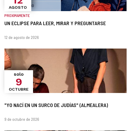
12
AGOSTO
PROXIMAMENTE
UN ECLIPSE PARA LEER, MIRAR Y PREGUNTARSE
¿Cuándo?
Fechas
12 de agosto de 2026
solo
9
OCTUBRE
"YO NACÍ EN UN SURCO DE JUDÍAS" (ALMEALERA)
Fechas
9 de octubre de 2026