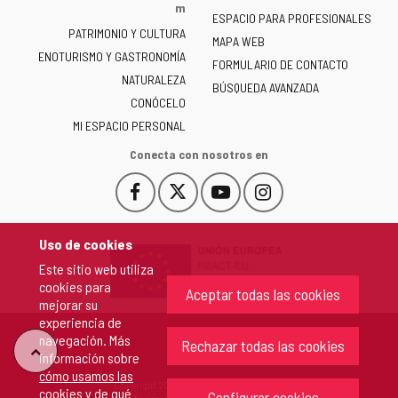
la
m
ESPACIO PARA PROFESIONALES
Junta
PATRIMONIO Y CULTURA
de
MAPA WEB
ENOTURISMO Y GASTRONOMÍA
Castilla
FORMULARIO DE CONTACTO
NATURALEZA
y
BÚSQUEDA AVANZADA
León
CONÓCELO
-
MI ESPACIO PERSONAL
Conecta con nosotros en
Facebook
X
YouTube
Instagram
Este
Este
Este
Este
enlace
enlace
enlace
enlace
se
se
se
se
Uso de cookies
abrirá
abrirá
abrirá
abrirá
Este sitio web utiliza
en
en
en
en
cookies para
una
una
una
una
Aceptar todas las cookies
mejorar su
ventana
ventana
ventana
ventana
experiencia de
nueva.
nueva.
nueva.
nueva.
navegación. Más
Rechazar todas las cookies
"Volver
información sobre
cómo usamos las
Copyright 2026 - Junta de Castilla y León
cookies y de qué
arriba"
Configurar cookies