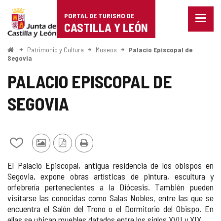
Portal
Saltar al contenido
PORTAL DE TURISMO DE
Menu
de
CASTILLA Y LEÓN
cerra
Mostr
Turismo
opcio
Inicio
Patrimonio y Cultura
Museos
Palacio Episcopal de
de
Segovia
de
naveg
PALACIO EPISCOPAL DE
Castilla
SEGOVIA
y
León
Añadir/quitar
Fotos
Versión
Imprimir
de
de
PDF
El Palacio Episcopal, antigua residencia de los obispos en
mis
otros
Segovia, expone obras artísticas de pintura, escultura y
cuadernos
turistas
orfebrería pertenecientes a la Diócesis. También pueden
visitarse las conocidas como Salas Nobles, entre las que se
encuentra el Salón del Trono o el Dormitorio del Obispo. En
ellas se ubican muebles datados entre los siglos XVII y XIX.