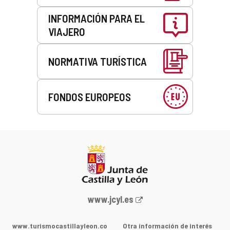
e
c
INFORMACIÓN PARA EL
t
VIAJERO
r
ó
n
NORMATIVA TURÍSTICA
i
c
o
FONDOS EUROPEOS
)
Portal
www.jcyl.es
web
de
www.turismocastillayleon.co
Otra información de interés