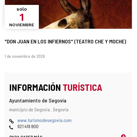
solo
1
NOVIEMBRE
"DON JUAN EN LOS INFIERNOS" (TEATRO CHE Y MOCHE)
Fechas
1 de noviembre de 2026
INFORMACIÓN
TURÍSTICA
Ayuntamiento de Segovia
Dirección
Dirección
municipio de Segovia .
Segovia
postal
Página
www.turismodesegovia.com
Web
Teléfonos
921 419 800