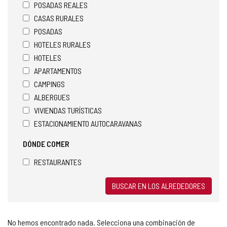
n
POSADAS REALES
t
CASAS RURALES
e
POSADAS
d
e
HOTELES RURALES
c
HOTELES
o
APARTAMENTOS
r
r
CAMPINGS
e
ALBERGUES
o
VIVIENDAS TURÍSTICAS
e
ESTACIONAMIENTO AUTOCARAVANAS
l
e
DÓNDE COMER
c
t
RESTAURANTES
r
ó
n
BUSCAR EN LOS ALREDEDORES
i
c
o
No hemos encontrado nada. Selecciona una combinación de
)