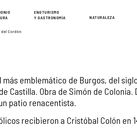
or
MONIO
ENOTURISMO
NATURALEZA
TURA
Y GASTRONOMÍA
 del Cordón
vil más emblemático de Burgos, del sigl
e Castilla. Obra de Simón de Colonia. 
un patio renacentista.
licos recibieron a Cristóbal Colón en 1