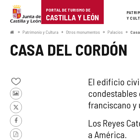
Portal
Saltar al contenido
PORTAL DE TURISMO DE
Superi
PATRI
de
CASTILLA Y LEÓN
Y CUL
Turismo
Inicio
Patrimonio y Cultura
Otros monumentos
Palacios
Casa
de
CASA DEL CORDÓN
Castilla
y
León
El edificio ci
Añadir/quitar
condestables d
de
Fotos
mis
franciscano y 
de
cuadernos
otros
X
turistas
Los Reyes Cató
Facebook
a América.
Versión