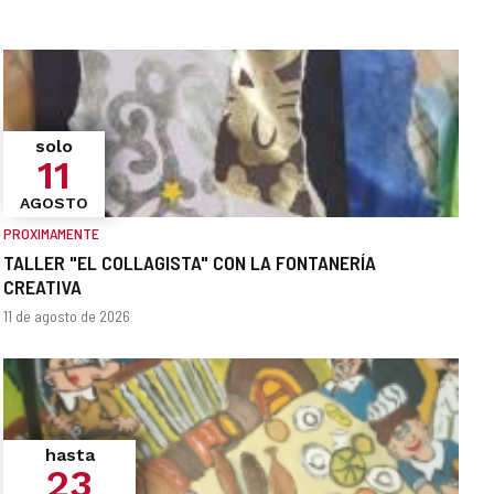
solo
11
AGOSTO
PROXIMAMENTE
TALLER "EL COLLAGISTA" CON LA FONTANERÍA
CREATIVA
¿Cuándo?
Fechas
11 de agosto de 2026
hasta
23