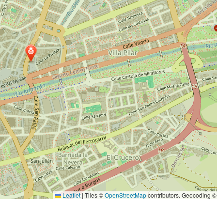
Leaflet
|
Tiles ©
OpenStreetMap
contributors. Geocoding 