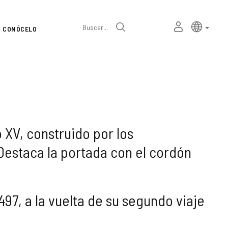
Selector
Idioma a
españ
MI
Buscar
CONÓCELO
de
ESPACIO
PERSONAL
idioma
o XV, construido por los
Destaca la portada con el cordón
497, a la vuelta de su segundo viaje