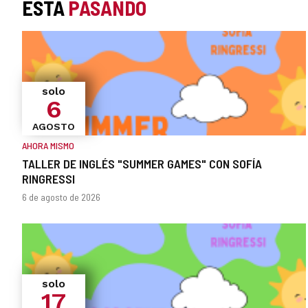
ESTÁ
PASANDO
solo
6
AGOSTO
AHORA MISMO
TALLER DE INGLÉS "SUMMER GAMES" CON SOFÍA
RINGRESSI
¿Cuándo?
Fechas
6 de agosto de 2026
solo
17