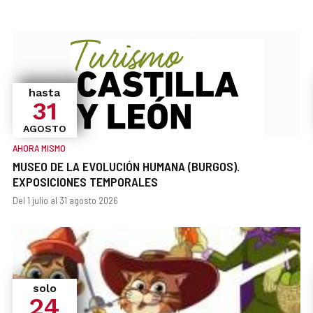
hasta
31
AGOSTO
AHORA MISMO
MUSEO DE LA EVOLUCIÓN HUMANA (BURGOS).
EXPOSICIONES TEMPORALES
¿Cuándo?
Fechas
Del 1 julio al 31 agosto 2026
solo
24