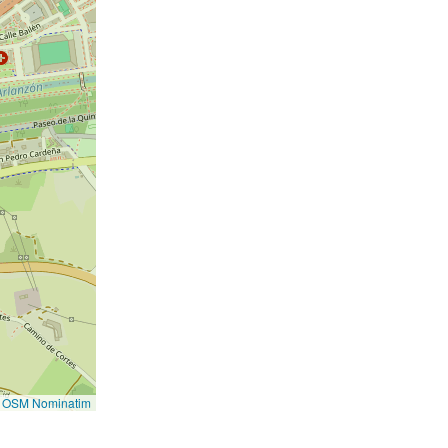
©
OSM Nominatim