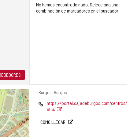
No hemos encontrado nada. Selecciona una
combinación de marcadores en el buscador.
LREDEDORES
Dirección
Burgos.
Burgos
postal
Página
https://portal.cajadeburgos.com/centros/
Web
666/
CÓMO LLEGAR