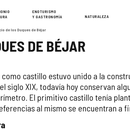
or
MONIO
ENOTURISMO
NATURALEZA
TURA
Y GASTRONOMÍA
cio de los Duques de Béjar
QUES DE BÉJAR
como castillo estuvo unido a la constr
l siglo XIX, todavía hoy conservan alg
rímetro. El primitivo castillo tenía plan
referencias al mismo se encuentran a fina
ra