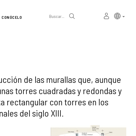
Selector
Idioma a
españ
MI
Buscar
CONÓCELO
de
ESPACIO
PERSONAL
idioma
ucción de las murallas que, aunque
unas torres cuadradas y redondas y
ta rectangular con torres en los
les del siglo XIII.