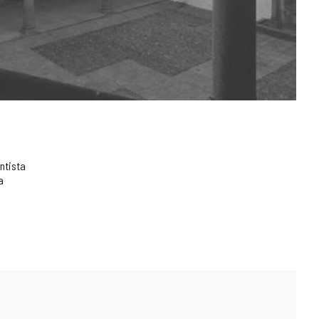
ntista
a