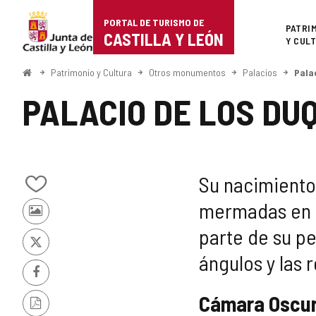
Portal
Saltar al contenido
PORTAL DE TURISMO DE
Superi
PATRI
de
CASTILLA Y LEÓN
Y CUL
Turismo
Inicio
Patrimonio y Cultura
Otros monumentos
Palacios
Pala
de
PALACIO DE LOS DU
Castilla
y
León
Su nacimiento 
Añadir/quitar
mermadas en e
de
Fotos
mis
parte de su pe
de
cuadernos
otros
X
ángulos y las 
turistas
Facebook
Cámara Oscu
Versión