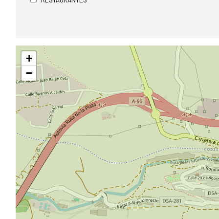
Saltar
+
mapa
−