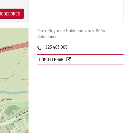
LREDEDORES
Dirección
Plaza Mayor de Maldonado, s/n.
Béjar.
postal
Salamanca
Teléfonos
923 403 005
CÓMO LLEGAR