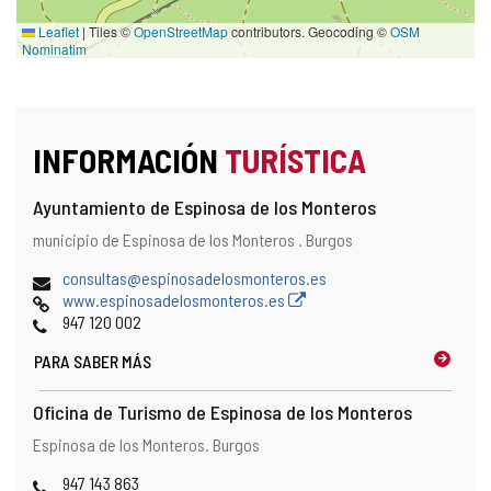
Leaflet
|
Tiles ©
OpenStreetMap
contributors. Geocoding ©
OSM
Nominatim
INFORMACIÓN
TURÍSTICA
Ayuntamiento de Espinosa de los Monteros
Dirección
Dirección
municipio de Espinosa de los Monteros .
Burgos
postal
Dirección
consultas@espinosadelosmonteros.es
de
Página
www.espinosadelosmonteros.es
correo
Web
Teléfonos
947 120 002
electrónico
PARA SABER MÁS
Oficina de Turismo de Espinosa de los Monteros
Dirección
Dirección
Espinosa de los Monteros.
Burgos
postal
Teléfonos
947 143 863