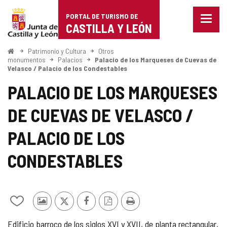
Portal
Saltar al contenido
PORTAL DE TURISMO DE
Menu
de
CASTILLA Y LEÓN
cerra
Mostr
Turismo
opcio
Inicio
Patrimonio y Cultura
Otros
de
monumentos
Palacios
Palacio de los Marqueses de Cuevas de
de
Velasco / Palacio de los Condestables
naveg
Castilla
PALACIO DE LOS MARQUESES
y
DE CUEVAS DE VELASCO /
León
PALACIO DE LOS
CONDESTABLES
Añadir/quitar
Fotos
X
Facebook
Versión
Imprimir
de
de
PDF
Edificio barroco de los siglos XVI y XVII, de planta rectangular,
mis
otros