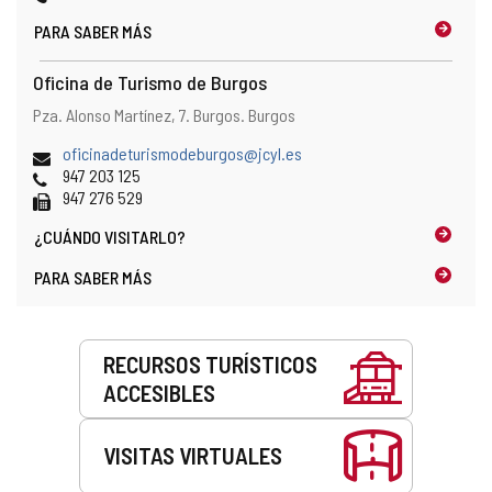
PARA SABER MÁS
Oficina de Turismo de Burgos
Dirección
Dirección
Pza. Alonso Martínez, 7.
Burgos.
Burgos
postal
Dirección
oficinadeturismodeburgos@jcyl.es
de
Teléfonos
947 203 125
correo
Fax
947 276 529
electrónico
¿CUÁNDO
VISITARLO?
PARA SABER MÁS
Servicios
RECURSOS TURÍSTICOS
ACCESIBLES
VISITAS VIRTUALES