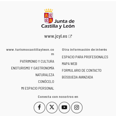
Portal
www.jcyl.es
web
de
www.turismocastillayleon.co
Otra información de interés
la
m
ESPACIO PARA PROFESIONALES
Junta
PATRIMONIO Y CULTURA
de
MAPA WEB
ENOTURISMO Y GASTRONOMÍA
Castilla
FORMULARIO DE CONTACTO
NATURALEZA
y
BÚSQUEDA AVANZADA
León
CONÓCELO
-
MI ESPACIO PERSONAL
Conecta con nosotros en
Facebook
X
YouTube
Instagram
Este
Este
Este
Este
enlace
enlace
enlace
enlace