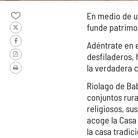
Diapositiva
1
En medio de u
de
Añadir/quitar
5
funde patrimon
de
X
mis
cuadernos
Adéntrate en e
Facebook
desfiladeros, 
Versión
PDF
la verdadera c
Imprimir
Riolago de Ba
conjuntos rura
religiosos, su
acoge la Casa 
la casa tradici