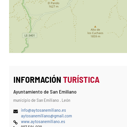
INFORMACIÓN
TURÍSTICA
Ayuntamiento de San Emiliano
Dirección
Dirección
municipio de San Emiliano .
León
postal
Dirección
(
info@aytosanemiliano.es
de
a
(
aytosanemiliano@gmail.com
correo
Página
b
a
www.aytosanemiliano.es
electrónico
Web
Teléfonos
r
b
987 594 029