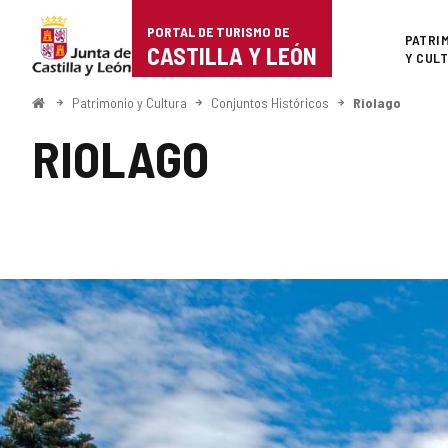
Portal
Saltar al contenido
PORTAL DE TURISMO DE
Superi
PATRI
de
CASTILLA Y LEÓN
Y CUL
Turismo
Inicio
Patrimonio y Cultura
Conjuntos Históricos
Riolago
de
RIOLAGO
Castilla
y
León
Número
GALERÍA
de
diapositivas:
DE
5
IMÁGENES