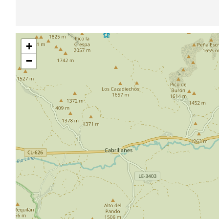
Saltar
+
mapa
−