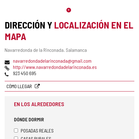
DIRECCIÓN Y
LOCALIZACIÓN EN EL
MAPA
Dirección
Navarredonda de la Rinconada.
Salamanca
postal
Dirección
navarredondadelarinconada@gmail.com
de
Página
http://www.navarredondadelarinconada.es
correo
Web
Teléfonos
923 450 695
electrónico
CÓMO LLEGAR
EN LOS ALREDEDORES
DÓNDE DORMIR
POSADAS REALES
CASAS RURALES