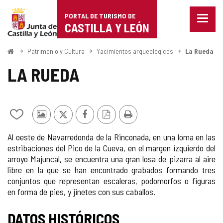
Portal
Saltar al contenido
PORTAL DE TURISMO DE
Menu
de
CASTILLA Y LEÓN
cerra
Mostr
Turismo
opcio
Inicio
Patrimonio y Cultura
Yacimientos arqueológicos
La Rueda
de
de
naveg
LA RUEDA
Castilla
y
Añadir/quitar
Fotos
X
Facebook
Versión
Imprimir
León
de
de
PDF
Al oeste de Navarredonda de la Rinconada, en una loma en las
mis
otros
estribaciones del Pico de la Cueva, en el margen izquierdo del
cuadernos
turistas
arroyo Majuncal, se encuentra una gran losa de pizarra al aire
libre en la que se han encontrado grabados formando tres
conjuntos que representan escaleras, podomorfos o figuras
en forma de pies, y jinetes con sus caballos.
DATOS HISTÓRICOS