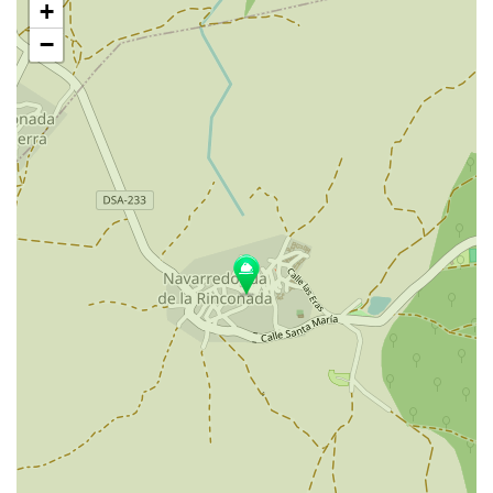
+
mapa
−