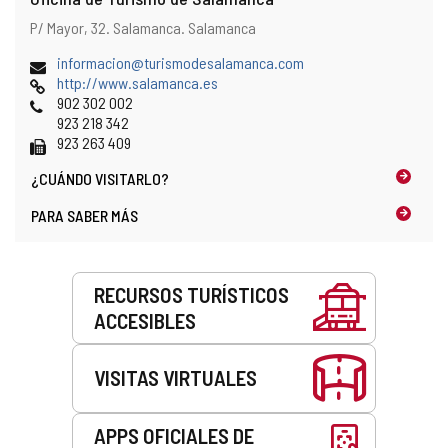
Dirección
Dirección
P/ Mayor, 32.
Salamanca.
Salamanca
y
postal
localización
Dirección
informacion@turismodesalamanca.com
en
de
Página
http://www.salamanca.es
el
correo
Web
Teléfonos
902 302 002
mapa
electrónico
923 218 342
Fax
923 263 409
¿CUÁNDO
VISITARLO?
PARA SABER MÁS
Servicios
RECURSOS TURÍSTICOS
ACCESIBLES
VISITAS VIRTUALES
APPS OFICIALES DE