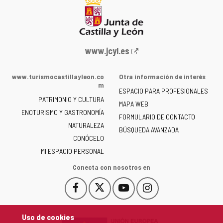
Portal
www.jcyl.es
web
de
www.turismocastillayleon.co
Otra información de interés
la
m
ESPACIO PARA PROFESIONALES
Junta
PATRIMONIO Y CULTURA
de
MAPA WEB
ENOTURISMO Y GASTRONOMÍA
Castilla
FORMULARIO DE CONTACTO
NATURALEZA
y
BÚSQUEDA AVANZADA
León
CONÓCELO
-
MI ESPACIO PERSONAL
Conecta con nosotros en
Facebook
X
YouTube
Instagram
Este
Este
Este
Este
enlace
enlace
enlace
enlace
se
se
se
se
Uso de cookies
abrirá
abrirá
abrirá
abrirá