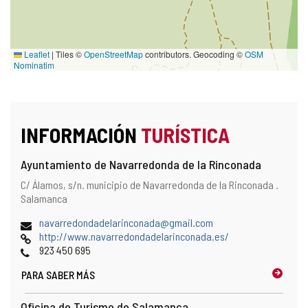
Leaflet
|
Tiles ©
OpenStreetMap
contributors. Geocoding ©
OSM
Nominatim
INFORMACIÓN
TURÍSTICA
Ayuntamiento de Navarredonda de la Rinconada
Dirección
Dirección
C/ Álamos, s/n.
municipio de Navarredonda de la Rinconada .
y
postal
Salamanca
localización
en
Dirección
navarredondadelarinconada@gmail.com
el
de
Página
http://www.navarredondadelarinconada.es/
mapa
correo
Web
Teléfonos
923 450 695
electrónico
PARA SABER MÁS
Oficina de Turismo de Salamanca