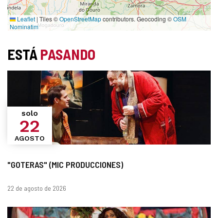
Leaflet
|
Tiles ©
OpenStreetMap
contributors. Geocoding ©
OSM
Nominatim
ESTÁ
PASANDO
solo
22
AGOSTO
"GOTERAS" (MIC PRODUCCIONES)
Fechas
22 de agosto de 2026