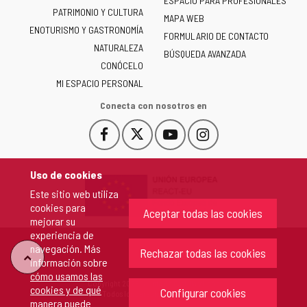
ESPACIO PARA PROFESIONALES
Junta
PATRIMONIO Y CULTURA
de
MAPA WEB
ENOTURISMO Y GASTRONOMÍA
Castilla
FORMULARIO DE CONTACTO
NATURALEZA
y
BÚSQUEDA AVANZADA
León
CONÓCELO
-
MI ESPACIO PERSONAL
Conecta con nosotros en
Facebook
X
YouTube
Instagram
Este
Este
Este
Este
enlace
enlace
enlace
enlace
se
se
se
se
Uso de cookies
abrirá
abrirá
abrirá
abrirá
Este sitio web utiliza
en
en
en
en
cookies para
una
una
una
una
Aceptar todas las cookies
mejorar su
ventana
ventana
ventana
ventana
experiencia de
nueva.
nueva.
nueva.
nueva.
navegación. Más
Rechazar todas las cookies
"Volver
información sobre
cómo usamos las
Copyright 2026 - Junta de Castilla y León
cookies y de qué
arriba"
Configurar cookies
Todos los derechos reservados.
manera puede