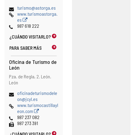
Dirección
turismo@astorga.es
de
Página
www.turismoastorga.
correo
Web
es
electrónico
Teléfonos
987 618 222
¿CUÁNDO
VISITARLO?
PARA SABER MÁS
Oficina de Turismo de
León
Dirección
Dirección
Pza. de Regla, 2.
León.
postal
León
Dirección
oficinadeturismodele
de
on@jcyl.es
correo
Página
www.turismocastillayl
electrónico
Web
eon.com
Teléfonos
987 237 082
Fax
987 273 391
¿CUÁNDO
VISITARLO?