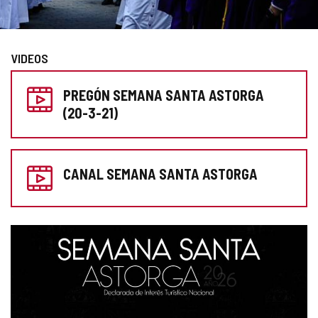
Diapositiva
1
VIDEOS
de
PREPARA
4
PREGÓN SEMANA SANTA ASTORGA
TU
(20-3-21)
VISITA
CANAL SEMANA SANTA ASTORGA
GALERÍA
DE
IMÁGENES