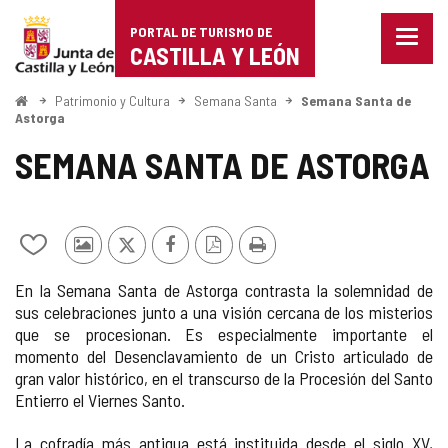
Portal
Saltar al contenido
PORTAL DE TURISMO DE
Menu
de
CASTILLA Y LEÓN
cerra
Mostr
Turismo
opcio
Inicio
Patrimonio y Cultura
Semana Santa
Semana Santa de
de
Astorga
de
naveg
SEMANA SANTA DE ASTORGA
Castilla
y
León
Añadir/quitar
Fotos
X
Facebook
Versión
Imprimir
de
de
PDF
En la Semana Santa de Astorga contrasta la solemnidad de
mis
otros
sus celebraciones junto a una visión cercana de los misterios
cuadernos
turistas
que se procesionan. Es especialmente importante el
momento del Desenclavamiento de un Cristo articulado de
gran valor histórico, en el transcurso de la Procesión del Santo
Entierro el Viernes Santo.
La cofradía más antigua está instituida desde el siglo XV,