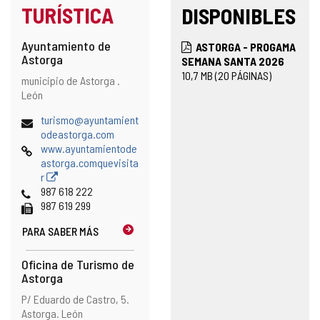
TURÍSTICA
DISPONIBLES
Ayuntamiento de
ASTORGA - PROGAMA
Astorga
SEMANA SANTA 2026
10,7
MB
(20 PÁGINAS)
Dirección
Dirección
municipio de Astorga .
postal
León
Dirección
turismo@ayuntamient
de
odeastorga.com
correo
Página
www.ayuntamientode
electrónico
Web
astorga.comquevisita
r
Teléfonos
987 618 222
Fax
987 619 299
PARA SABER MÁS
Oficina de Turismo de
Astorga
Dirección
Dirección
P/ Eduardo de Castro, 5.
postal
Astorga.
León