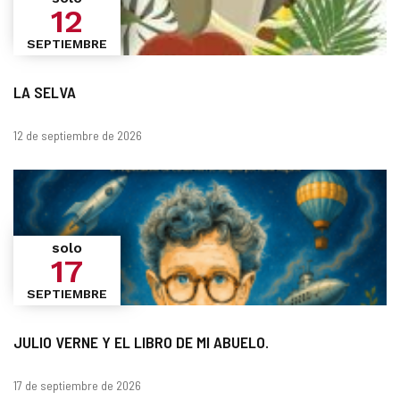
12
SEPTIEMBRE
LA SELVA
Fechas
12 de septiembre de 2026
solo
17
SEPTIEMBRE
JULIO VERNE Y EL LIBRO DE MI ABUELO.
Fechas
17 de septiembre de 2026