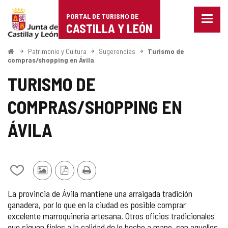
Portal
Saltar al contenido
PORTAL DE TURISMO DE
Menu
de
CASTILLA Y LEÓN
cerra
Mostr
Turismo
opcio
Inicio
Patrimonio y Cultura
Sugerencias
Turismo de
de
compras/shopping en Ávila
de
naveg
TURISMO DE
Castilla
COMPRAS/SHOPPING EN
y
León
ÁVILA
Añadir/quitar
Fotos
Versión
Imprimir
de
de
PDF
La provincia de Ávila mantiene una arraigada tradición
mis
otros
ganadera, por lo que en la ciudad es posible comprar
cuadernos
turistas
excelente marroquinería artesana. Otros oficios tradicionales
que siguen fieles a la calidad de lo hecho a mano, son aquellos