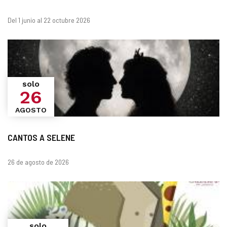
¿Cuándo?
Fechas
Del 1 junio al 22 octubre 2026
solo
26
AGOSTO
CANTOS A SELENE
Fechas
26 de agosto de 2026
solo