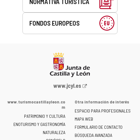
NORMATIVA TURÍSTICA
FONDOS EUROPEOS
Portal
www.jcyl.es
web
de
www.turismocastillayleon.co
Otra información de interés
la
m
ESPACIO PARA PROFESIONALES
Junta
PATRIMONIO Y CULTURA
de
MAPA WEB
ENOTURISMO Y GASTRONOMÍA
Castilla
FORMULARIO DE CONTACTO
NATURALEZA
y
BÚSQUEDA AVANZADA