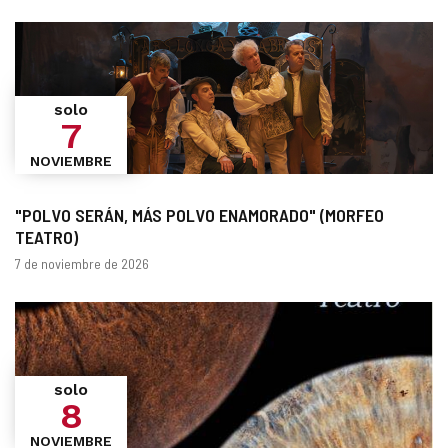
solo
7
NOVIEMBRE
"POLVO SERÁN, MÁS POLVO ENAMORADO" (MORFEO
TEATRO)
Fechas
7 de noviembre de 2026
solo
8
NOVIEMBRE