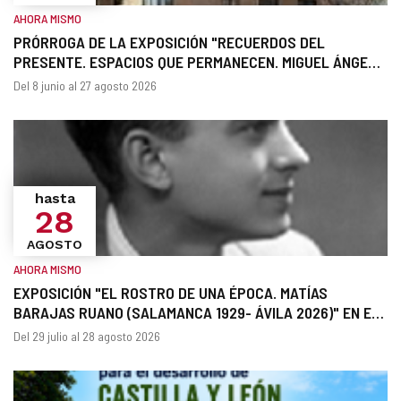
AHORA MISMO
PRÓRROGA DE LA EXPOSICIÓN "RECUERDOS DEL
PRESENTE. ESPACIOS QUE PERMANECEN. MIGUEL ÁNGEL
MEDRANO RIVILLA, ARQUITECTO" EN EL ARCHIVO
¿Cuándo?
Fechas
Del 8 junio al 27 agosto 2026
HISTÓRICO PROVINCIAL DE ÁVILA
hasta
28
AGOSTO
AHORA MISMO
EXPOSICIÓN "EL ROSTRO DE UNA ÉPOCA. MATÍAS
BARAJAS RUANO (SALAMANCA 1929- ÁVILA 2026)" EN EL
ARCHIVO HISTÓRICO PROVINCIAL DE ÁVILA
¿Cuándo?
Fechas
Del 29 julio al 28 agosto 2026