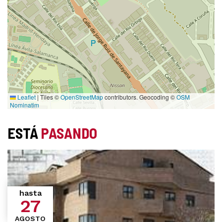
Leaflet
|
Tiles ©
OpenStreetMap
contributors. Geocoding ©
OSM
Nominatim
ESTÁ
PASANDO
hasta
27
AGOSTO