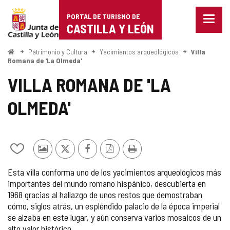
Portal
Saltar al contenido
PORTAL DE TURISMO DE
Menu
de
CASTILLA Y LEÓN
cerra
Mostr
Turismo
opcio
Inicio
Patrimonio y Cultura
Yacimientos arqueológicos
Villa
de
Romana de 'La Olmeda'
de
naveg
VILLA ROMANA DE 'LA
Castilla
OLMEDA'
y
León
Añadir/quitar
Fotos
X
Facebook
Versión
Imprimir
de
de
PDF
Esta villa conforma uno de los yacimientos arqueológicos más
mis
otros
importantes del mundo romano hispánico, descubierta en
cuadernos
turistas
1968 gracias al hallazgo de unos restos que demostraban
cómo, siglos atrás, un espléndido palacio de la época imperial
se alzaba en este lugar, y aún conserva varios mosaicos de un
alto valor histórico.