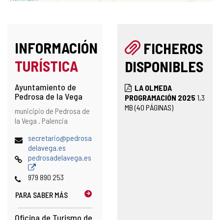
INFORMACIÓN
FICHEROS
TURÍSTICA
DISPONIBLES
Ayuntamiento de
LA OLMEDA
Pedrosa de la Vega
PROGRAMACIÓN 2025
1,3
MB
(40 PÁGINAS)
Dirección
Dirección
municipio de Pedrosa de
postal
la Vega .
Palencia
Dirección
secretario@pedrosa
de
delavega.es
correo
Página
pedrosadelavega.es
electrónico
Web
Teléfonos
979 890 253
PARA SABER MÁS
Oficina de Turismo de