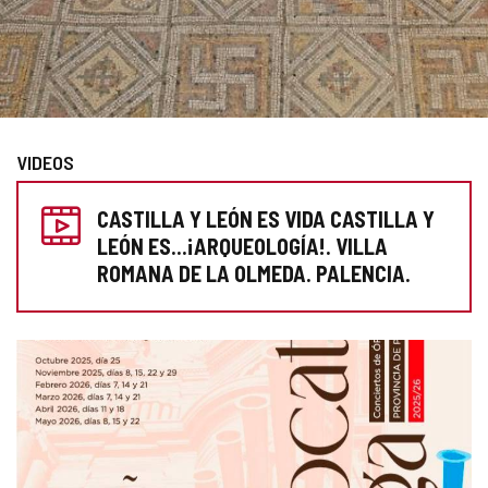
Diapositiva
1
VIDEOS
de
PREPARA
3
CASTILLA Y LEÓN ES VIDA CASTILLA Y
TU
LEÓN ES...¡ARQUEOLOGÍA!. VILLA
VISITA
ROMANA DE LA OLMEDA. PALENCIA.
GALERÍA
DE
IMÁGENES