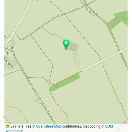
Leaflet
|
Tiles ©
OpenStreetMap
contributors. Geocoding ©
OSM
Nominatim