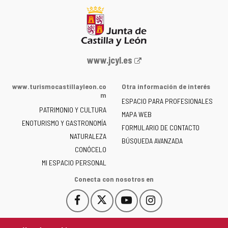
Portal
www.jcyl.es
web
de
www.turismocastillayleon.co
Otra información de interés
la
m
ESPACIO PARA PROFESIONALES
Junta
PATRIMONIO Y CULTURA
de
MAPA WEB
ENOTURISMO Y GASTRONOMÍA
Castilla
FORMULARIO DE CONTACTO
NATURALEZA
y
BÚSQUEDA AVANZADA
León
CONÓCELO
-
MI ESPACIO PERSONAL
Conecta con nosotros en
Facebook
X
YouTube
Instagram
Este
Este
Este
Este
enlace
enlace
enlace
enlace
se
se
se
se