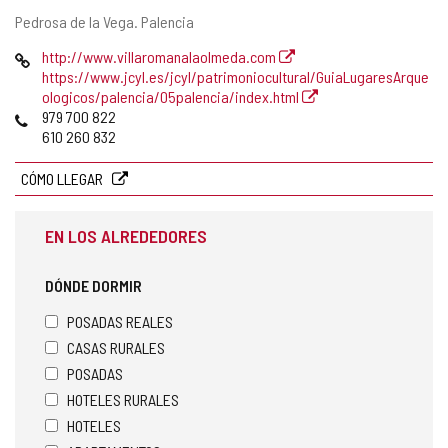
Dirección
Pedrosa de la Vega.
Palencia
postal
Página
http://www.villaromanalaolmeda.com
Web
https://www.jcyl.es/jcyl/patrimoniocultural/GuiaLugaresArque
ologicos/palencia/05palencia/index.html
Teléfonos
979 700 822
610 260 832
CÓMO LLEGAR
EN LOS ALREDEDORES
DÓNDE DORMIR
POSADAS REALES
CASAS RURALES
POSADAS
HOTELES RURALES
HOTELES