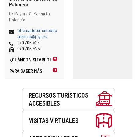
Palencia
Dirección
Dirección
C/ Mayor, 31.
Palencia.
postal
Palencia
Dirección
oficinadeturismodep
de
alencia@jcyl.es
correo
Teléfonos
979 706 523
electrónico
Fax
979 706 525
¿CUÁNDO
VISITARLO?
PARA SABER MÁS
Servicios
RECURSOS TURÍSTICOS
ACCESIBLES
VISITAS VIRTUALES