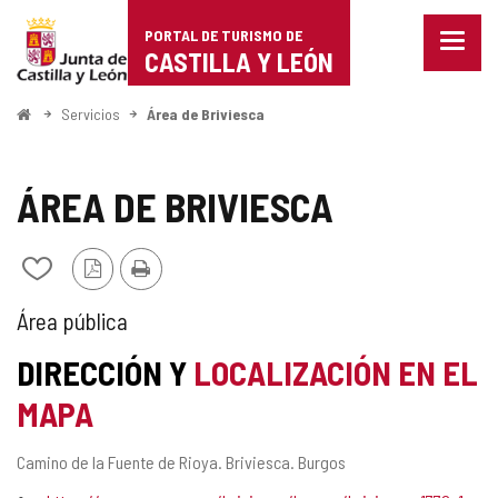
Portal
Saltar al contenido
PORTAL DE TURISMO DE
Menu
de
CASTILLA Y LEÓN
cerra
Mostr
Turismo
opcio
Inicio
Servicios
Área de Briviesca
de
de
naveg
Castilla
ÁREA DE BRIVIESCA
y
Versión
Imprimir
Añadir/quitar
León
PDF
de
mis
TIPO
Área pública
cuadernos
DE
DIRECCIÓN Y
LOCALIZACIÓN EN EL
ÁREA
MAPA
DE
Dirección
Camino de la Fuente de Rioya.
Briviesca.
Burgos
SERVICIO
postal