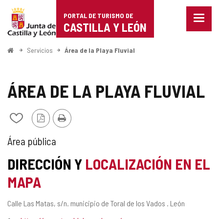
Portal
Saltar al contenido
PORTAL DE TURISMO DE
Menu
de
CASTILLA Y LEÓN
cerra
Mostr
Turismo
opcio
Inicio
Servicios
Área de la Playa Fluvial
de
de
naveg
Castilla
ÁREA DE LA PLAYA FLUVIAL
y
Versión
Imprimir
Añadir/quitar
León
PDF
de
mis
TIPO
Área pública
cuadernos
DE
DIRECCIÓN Y
LOCALIZACIÓN EN EL
ÁREA
MAPA
DE
Dirección
Calle Las Matas, s/n.
municipio de Toral de los Vados .
León
SERVICIO
postal