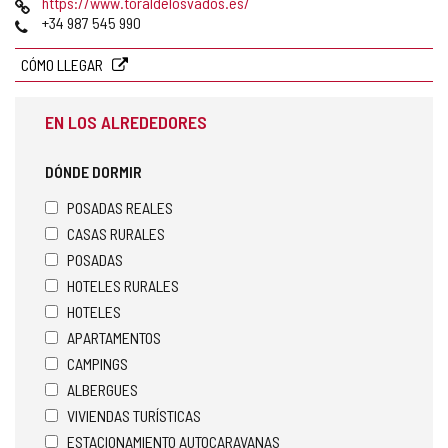
Página
https://www.toraldelosvados.es/
Web
Teléfonos
+34 987 545 990
CÓMO LLEGAR
EN LOS ALREDEDORES
DÓNDE DORMIR
POSADAS REALES
CASAS RURALES
POSADAS
HOTELES RURALES
HOTELES
APARTAMENTOS
CAMPINGS
ALBERGUES
VIVIENDAS TURÍSTICAS
ESTACIONAMIENTO AUTOCARAVANAS