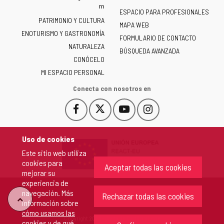
la
m
ESPACIO PARA PROFESIONALES
Junta
PATRIMONIO Y CULTURA
de
MAPA WEB
ENOTURISMO Y GASTRONOMÍA
Castilla
FORMULARIO DE CONTACTO
NATURALEZA
y
BÚSQUEDA AVANZADA
León
CONÓCELO
-
MI ESPACIO PERSONAL
Conecta con nosotros en
Facebook
X
YouTube
Instagram
Este
Este
Este
Este
enlace
enlace
enlace
enlace
se
se
se
se
Uso de cookies
abrirá
abrirá
abrirá
abrirá
Este sitio web utiliza
en
en
en
en
cookies para
una
una
una
una
Aceptar todas las cookies
mejorar su
ventana
ventana
ventana
ventana
experiencia de
nueva.
nueva.
nueva.
nueva.
navegación. Más
Rechazar todas las cookies
"Volver
información sobre
cómo usamos las
Copyright 2026 - Junta de Castilla y León
cookies y de qué
arriba"