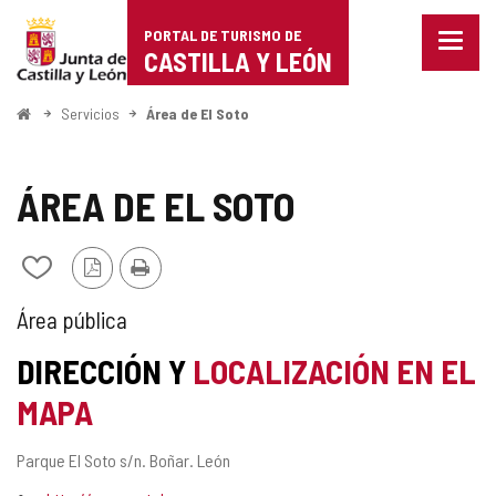
Portal
Saltar al contenido
PORTAL DE TURISMO DE
Menu
de
CASTILLA Y LEÓN
cerra
Mostr
Turismo
opcio
Inicio
Servicios
Área de El Soto
de
de
naveg
Castilla
ÁREA DE EL SOTO
y
Versión
Imprimir
Añadir/quitar
León
PDF
de
mis
TIPO
Área pública
cuadernos
DE
DIRECCIÓN Y
LOCALIZACIÓN EN EL
ÁREA
MAPA
DE
Dirección
Parque El Soto s/n.
Boñar.
León
SERVICIO
postal