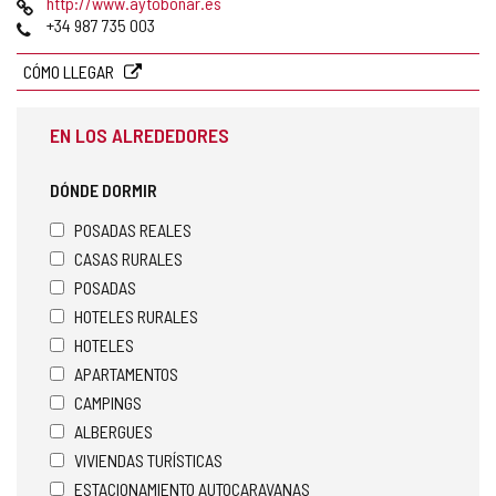
Página
http://www.aytobonar.es
Web
Teléfonos
+34 987 735 003
CÓMO LLEGAR
EN LOS ALREDEDORES
DÓNDE DORMIR
POSADAS REALES
CASAS RURALES
POSADAS
HOTELES RURALES
HOTELES
APARTAMENTOS
CAMPINGS
ALBERGUES
VIVIENDAS TURÍSTICAS
ESTACIONAMIENTO AUTOCARAVANAS