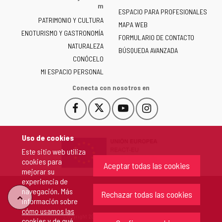
la
m
ESPACIO PARA PROFESIONALES
Junta
PATRIMONIO Y CULTURA
de
MAPA WEB
ENOTURISMO Y GASTRONOMÍA
Castilla
FORMULARIO DE CONTACTO
NATURALEZA
y
BÚSQUEDA AVANZADA
León
CONÓCELO
-
MI ESPACIO PERSONAL
Conecta con nosotros en
Facebook
X
YouTube
Instagram
Este
Este
Este
Este
enlace
enlace
enlace
enlace
se
se
se
se
Uso de cookies
abrirá
abrirá
abrirá
abrirá
Este sitio web utiliza
en
en
en
en
cookies para
una
una
una
una
Aceptar todas las cookies
mejorar su
ventana
ventana
ventana
ventana
experiencia de
nueva.
nueva.
nueva.
nueva.
navegación. Más
Rechazar todas las cookies
"Volver
información sobre
cómo usamos las
Copyright 2026 - Junta de Castilla y León
cookies y de qué
arriba"