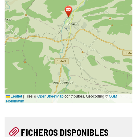
Leaflet
|
Tiles ©
OpenStreetMap
contributors. Geocoding ©
OSM
Nominatim
FICHEROS DISPONIBLES