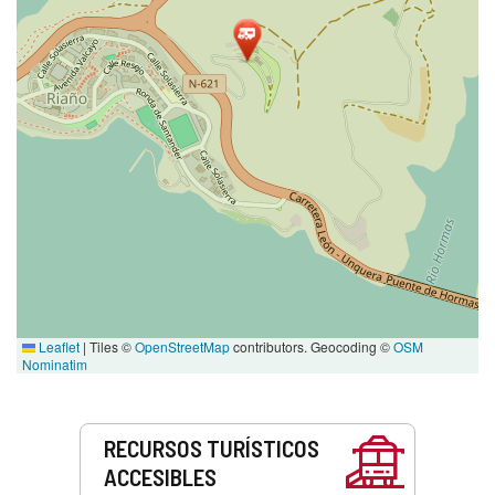
Leaflet
|
Tiles ©
OpenStreetMap
contributors. Geocoding ©
OSM
Nominatim
Servicios
RECURSOS TURÍSTICOS
ACCESIBLES