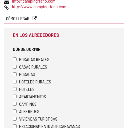
Dirección
info@campingriano.com
de
Página
http://www.campingriano.com
correo
Web
electrónico
CÓMO LLEGAR
EN LOS ALREDEDORES
DÓNDE DORMIR
POSADAS REALES
CASAS RURALES
POSADAS
HOTELES RURALES
HOTELES
APARTAMENTOS
CAMPINGS
ALBERGUES
VIVIENDAS TURÍSTICAS
ESTACIONAMIENTO AUTOCARAVANAS