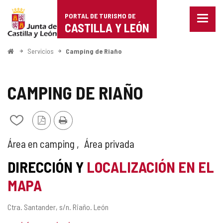
Portal
Saltar al contenido
PORTAL DE TURISMO DE
Menu
de
CASTILLA Y LEÓN
cerra
Mostr
Turismo
opcio
Inicio
Servicios
Camping de Riaño
de
de
naveg
Castilla
CAMPING DE RIAÑO
y
Versión
Imprimir
Añadir/quitar
León
PDF
de
mis
TIPO
Área en camping
Área privada
cuadernos
DE
DIRECCIÓN Y
LOCALIZACIÓN EN EL
ÁREA
MAPA
DE
Dirección
Ctra. Santander, s/n.
Riaño.
León
SERVICIO
postal