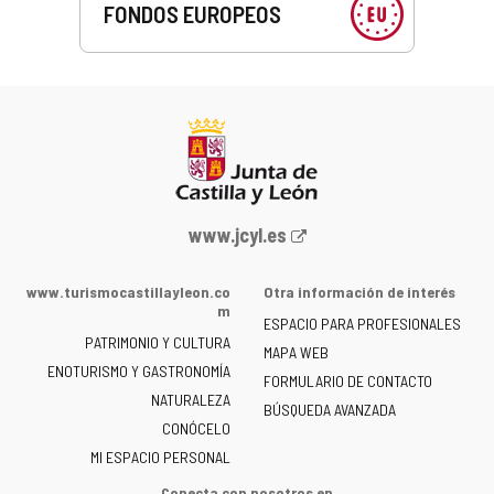
FONDOS EUROPEOS
Portal
www.jcyl.es
web
de
www.turismocastillayleon.co
Otra información de interés
la
m
ESPACIO PARA PROFESIONALES
Junta
PATRIMONIO Y CULTURA
de
MAPA WEB
ENOTURISMO Y GASTRONOMÍA
Castilla
FORMULARIO DE CONTACTO
NATURALEZA
y
BÚSQUEDA AVANZADA
León
CONÓCELO
-
MI ESPACIO PERSONAL
Conecta con nosotros en