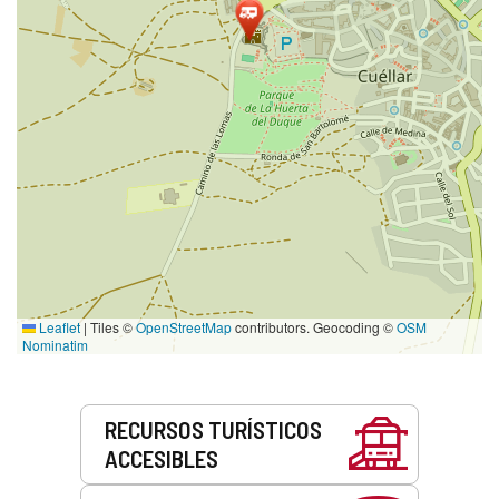
Leaflet
|
Tiles ©
OpenStreetMap
contributors. Geocoding ©
OSM
Nominatim
Servicios
RECURSOS TURÍSTICOS
ACCESIBLES