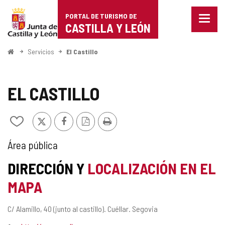
Portal
Saltar al contenido
PORTAL DE TURISMO DE
Menu
de
CASTILLA Y LEÓN
cerra
Mostr
Turismo
opcio
Inicio
Servicios
El Castillo
de
de
naveg
Castilla
EL CASTILLO
y
X
Facebook
Versión
Imprimir
Añadir/quitar
León
PDF
de
mis
TIPO
Área pública
cuadernos
DE
DIRECCIÓN Y
LOCALIZACIÓN EN EL
ÁREA
MAPA
DE
Dirección
C/ Alamillo, 40 (junto al castillo).
Cuéllar.
Segovia
SERVICIO
postal