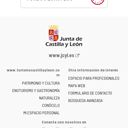
Portal
www.jcyl.es
web
de
www.turismocastillayleon.co
Otra información de interés
la
m
ESPACIO PARA PROFESIONALES
Junta
PATRIMONIO Y CULTURA
de
MAPA WEB
ENOTURISMO Y GASTRONOMÍA
Castilla
FORMULARIO DE CONTACTO
NATURALEZA
y
BÚSQUEDA AVANZADA
León
CONÓCELO
-
MI ESPACIO PERSONAL
Conecta con nosotros en