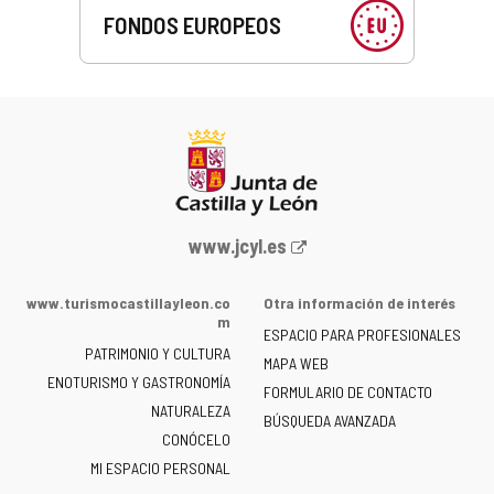
FONDOS EUROPEOS
Portal
www.jcyl.es
web
de
www.turismocastillayleon.co
Otra información de interés
la
m
ESPACIO PARA PROFESIONALES
Junta
PATRIMONIO Y CULTURA
de
MAPA WEB
ENOTURISMO Y GASTRONOMÍA
Castilla
FORMULARIO DE CONTACTO
NATURALEZA
y
BÚSQUEDA AVANZADA
León
CONÓCELO
-
MI ESPACIO PERSONAL