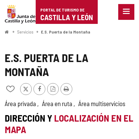
Portal
Saltar al contenido
PORTAL DE TURISMO DE
Menu
de
CASTILLA Y LEÓN
cerra
Mostr
Turismo
opcio
Inicio
Servicios
E.S. Puerta de la Montaña
de
de
naveg
Castilla
E.S. PUERTA DE LA
y
MONTAÑA
León
X
Facebook
Versión
Imprimir
Añadir/quitar
PDF
de
mis
TIPO
Área privada
Área en ruta
Área multiservicios
cuadernos
DE
DIRECCIÓN Y
LOCALIZACIÓN EN EL
ÁREA
MAPA