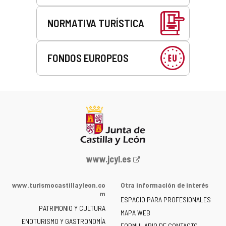
NORMATIVA TURÍSTICA
FONDOS EUROPEOS
Portal
www.jcyl.es
web
de
www.turismocastillayleon.co
Otra información de interés
la
m
ESPACIO PARA PROFESIONALES
Junta
PATRIMONIO Y CULTURA
de
MAPA WEB
ENOTURISMO Y GASTRONOMÍA
Castilla
FORMULARIO DE CONTACTO