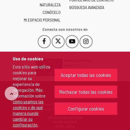
NATURALEZA
y
BÚSQUEDA AVANZADA
León
CONÓCELO
-
MI ESPACIO PERSONAL
Conecta con nosotros en
Facebook
X
YouTube
Instagram
Este
Este
Este
Este
enlace
enlace
enlace
enlace
se
se
se
se
Uso de cookies
abrirá
abrirá
abrirá
abrirá
Este sitio web utiliza
en
en
en
en
cookies para
una
una
una
una
Aceptar todas las cookies
mejorar su
ventana
ventana
ventana
ventana
experiencia de
nueva.
nueva.
nueva.
nueva.
navegación. Más
Rechazar todas las cookies
"Volver
información sobre
cómo usamos las
Copyright 2026 - Junta de Castilla y León
cookies y de qué
arriba"
Configurar cookies
Todos los derechos reservados.
manera puede
POLÍTICA DE COOKIES
cambiar su
ACCESIBILIDAD
configuración
.
AVISO LEGAL