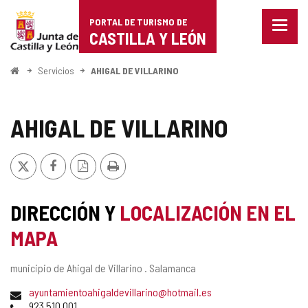
Portal
Saltar al contenido
PORTAL DE TURISMO DE
Menu
de
CASTILLA Y LEÓN
cerra
Mostr
Turismo
opcio
Inicio
Servicios
AHIGAL DE VILLARINO
de
de
naveg
Castilla
AHIGAL DE VILLARINO
y
X
Facebook
Versión
Imprimir
León
PDF
DIRECCIÓN Y
LOCALIZACIÓN EN EL
MAPA
Dirección
municipio de Ahigal de Villarino .
Salamanca
postal
Dirección
ayuntamientoahigaldevillarino@hotmail.es
de
Teléfonos
923 510 001