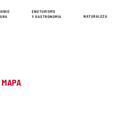
or
MONIO
ENOTURISMO
NATURALEZA
TURA
Y GASTRONOMÍA
L MAPA