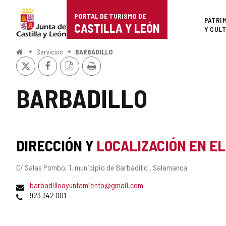
Portal
Saltar al contenido
PORTAL DE TURISMO DE
Superi
PATRI
de
CASTILLA Y LEÓN
Y CUL
Turismo
Inicio
Servicios
BARBADILLO
X
Facebook
Versión
Imprimir
de
PDF
Castilla
BARBADILLO
y
León
DIRECCIÓN Y
LOCALIZACIÓN EN E
Dirección
C/ Salas Pombo, 1.
municipio de Barbadillo .
Salamanca
postal
Dirección
barbadilloayuntamiento@gmail.com
de
Teléfonos
923 342 001
correo
electrónico