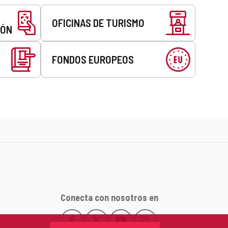
OFICINAS DE TURISMO
EÓN
FONDOS EUROPEOS
Conecta con nosotros en
Facebook
X
YouTube
Instagram
Este
Este
Este
Este