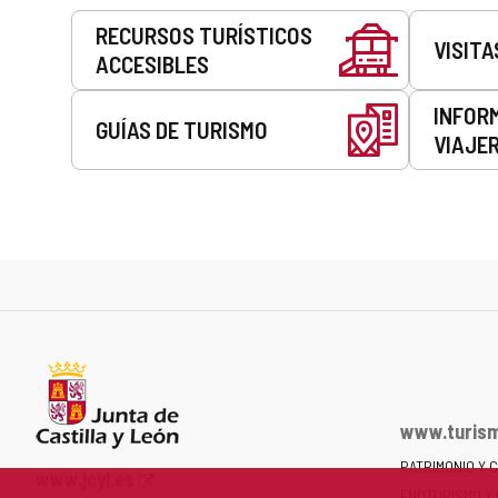
Servicios
RECURSOS TURÍSTICOS
VISITA
ACCESIBLES
INFOR
GUÍAS DE TURISMO
VIAJE
www.turism
PATRIMONIO Y 
Portal
www.jcyl.es
ENOTURISMO Y