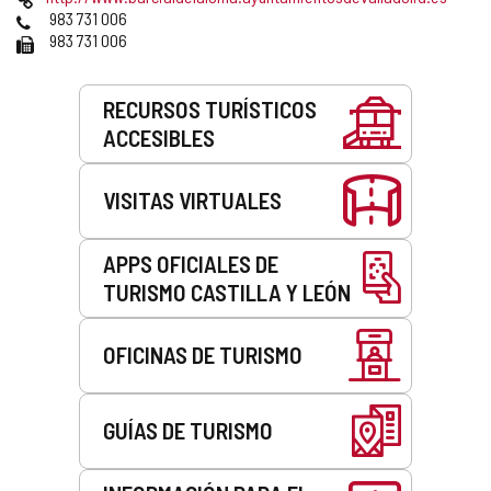
correo
Web
Teléfonos
983 731 006
electrónico
Fax
983 731 006
Servicios
RECURSOS TURÍSTICOS
ACCESIBLES
VISITAS VIRTUALES
APPS OFICIALES DE
TURISMO CASTILLA Y LEÓN
OFICINAS DE TURISMO
GUÍAS DE TURISMO