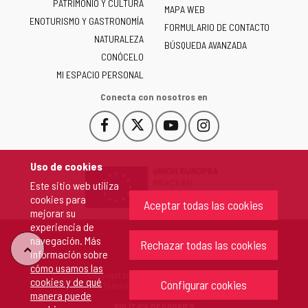
PATRIMONIO Y CULTURA
de
MAPA WEB
ENOTURISMO Y GASTRONOMÍA
Castilla
FORMULARIO DE CONTACTO
NATURALEZA
y
BÚSQUEDA AVANZADA
León
CONÓCELO
-
MI ESPACIO PERSONAL
Conecta con nosotros en
Facebook
X
YouTube
Instagram
Este
Este
Este
Este
enlace
enlace
enlace
enlace
se
se
se
se
Uso de cookies
abrirá
abrirá
abrirá
abrirá
Este sitio web utiliza
en
en
en
en
cookies para
una
una
una
una
Aceptar todas las cookies
mejorar su
ventana
ventana
ventana
ventana
experiencia de
nueva.
nueva.
nueva.
nueva.
navegación. Más
Rechazar todas las cookies
"Volver
información sobre
cómo usamos las
Copyright 2026 - Junta de Castilla y León
cookies y de qué
arriba"
Configurar cookies
Todos los derechos reservados.
manera puede
POLÍTICA DE COOKIES