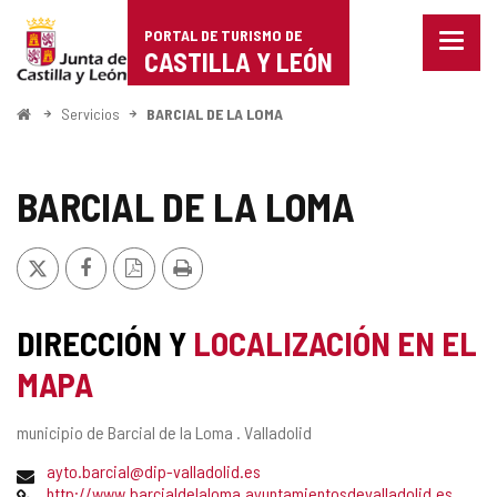
Portal
Saltar al contenido
PORTAL DE TURISMO DE
Menu
de
CASTILLA Y LEÓN
cerra
Mostr
Turismo
opcio
Inicio
Servicios
BARCIAL DE LA LOMA
de
de
naveg
Castilla
BARCIAL DE LA LOMA
y
X
Facebook
Versión
Imprimir
León
PDF
DIRECCIÓN Y
LOCALIZACIÓN EN EL
MAPA
Dirección
municipio de Barcial de la Loma .
Valladolid
postal
Dirección
ayto.barcial@dip-valladolid.es
de
Página
http://www.barcialdelaloma.ayuntamientosdevalladolid.es